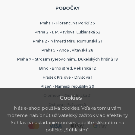
POBOČKY
Praha 1 - Florenc, Na Poříčí 33
Praha 2 - I. P. Pavlova, Lublaňská 52
Praha 2 - Náměstí Míru, Rumunská 21
Praha 5 - Anděl, Vltavská 28
Praha 7 - Strossmayerovo nám., Dukelských hrdinů 18
Brno - Brno střed, Pekařská 12
Hradec Králové - Divišova 1
Plzeň - Náměstí republiky 29
Olomouc - Ostružnická 31
Cookies
Ostrava - Poštovní 5
Náš e-shop používa cookies. Vďaka tomu vám
môžeme nabídnúť užívateľský zážitok viac efektívny.
Súhlas na ukladanie cookies udelíte kliknutím na
políčko „Súhlasím“.