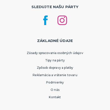
Rozlúčka so slobodou
ĎALŠIE KATEGÓRIE
SLEDUJTE NAŠU PÁRTY
VOLOVINY A ŽARTÍKY
Kanadské žartíky
Smrady
Falošné úrazy
Zvieratká
ĎALŠIE KATEGÓRIE
ZÁKLADNÉ ÚDAJE
Zásady spracovania osobných údajov
Tipy na párty
Zpôsob dopravy a platby
Reklamácia a vrátenie tovaru
Podmienky
O nás
Kontakt