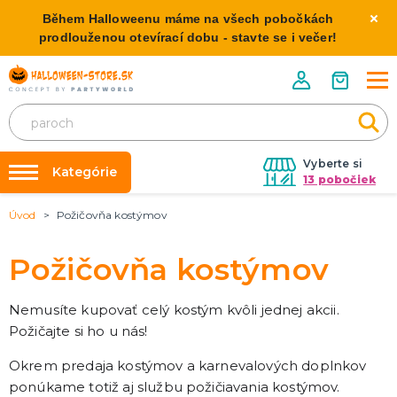
Během Halloweenu máme na všech pobočkách
prodlouženou otevírací dobu - stavte se i večer!
Vyberte si
Kategórie
13 pobočiek
Úvod
Požičovňa kostýmov
Požičovňa kostýmov
HALLOWEENSKE KOSTÝMY
Dámske Halloween kostýmy
Výzdoba na kľúč
Požičovňa kostýmov
Pánske Halloween kostýmy
Nafukovanie balónikov
Detské Halloween kostýmy
Rozvoz
Nemusíte kupovať celý kostým kvôli jednej akcii.
Požičajte si ho u nás!
HALLOWEENSKE DEKORÁCIE
O nás
Závesné dekorácie
Kontakt
Okrem predaja kostýmov a karnevalových doplnkov
Samostatne stojaci
ponúkame totiž aj službu požičiavania kostýmov.
Doplnky ku kostýmu