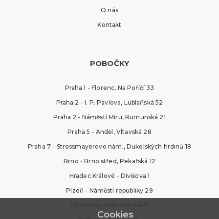
O nás
Kontakt
POBOČKY
Praha 1 - Florenc, Na Poříčí 33
Praha 2 - I. P. Pavlova, Lublaňská 52
Praha 2 - Náměstí Míru, Rumunská 21
Praha 5 - Anděl, Vltavská 28
Praha 7 - Strossmayerovo nám., Dukelských hrdinů 18
Brno - Brno střed, Pekařská 12
Hradec Králové - Divišova 1
Plzeň - Náměstí republiky 29
Olomouc - Ostružnická 31
Cookies