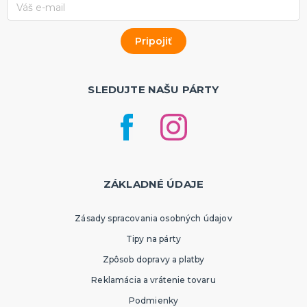
Rozlúčka so slobodou
ĎALŠIE KATEGÓRIE
VOLOVINY A ŽARTÍKY
Kanadské žartíky
Smrady
SLEDUJTE NAŠU PÁRTY
Falošné úrazy
Zvieratká
ĎALŠIE KATEGÓRIE
ZÁKLADNÉ ÚDAJE
Zásady spracovania osobných údajov
Tipy na párty
Zpôsob dopravy a platby
Reklamácia a vrátenie tovaru
Podmienky