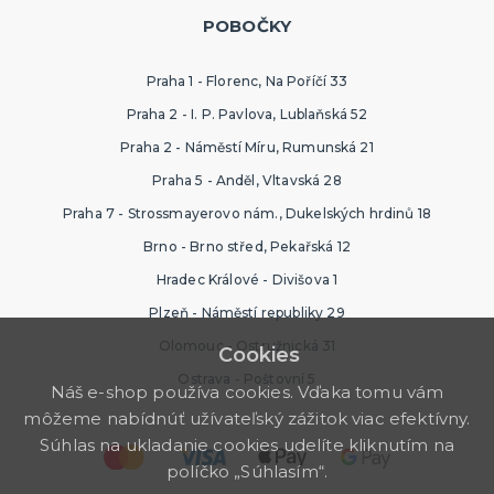
POBOČKY
Praha 1 - Florenc, Na Poříčí 33
Praha 2 - I. P. Pavlova, Lublaňská 52
Praha 2 - Náměstí Míru, Rumunská 21
Praha 5 - Anděl, Vltavská 28
Praha 7 - Strossmayerovo nám., Dukelských hrdinů 18
Brno - Brno střed, Pekařská 12
Hradec Králové - Divišova 1
Plzeň - Náměstí republiky 29
Olomouc - Ostružnická 31
Cookies
Ostrava - Poštovní 5
Náš e-shop používa cookies. Vďaka tomu vám
môžeme nabídnúť užívateľský zážitok viac efektívny.
Súhlas na ukladanie cookies udelíte kliknutím na
políčko „Súhlasím“.