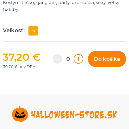
Kostým, tričko, gangster, párty, prohibícia, sexy, Veľký
Rozlúčka so slobodou
ĎALŠIE KATEGÓRIE
Gatsby
VOLOVINY A ŽARTÍKY
Kanadské žartíky
Veľkosť:
M
Smrady
Falošné úrazy
Zvieratká
ĎALŠIE KATEGÓRIE
37,20 €
Do košíka
30,70 € bez DPH