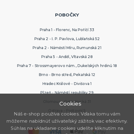
POBOČKY
Praha 1 - Florenc, Na Poříčí 33
Praha 2 - I. P. Pavlova, Lublaňská 52
Praha 2 - Náměstí Míru, Rumunská 21
Praha 5 - Anděl, Vltavská 28
Praha 7 - Strossmayerovo nám., Dukelských hrdinů 18
Brno - Brno střed, Pekařská 12
Hradec Králové - Divišova 1
Plzeň - Náměstí republiky 29
Olomouc - Ostružnická 31
Cookies
Ostrava - Poštovní 5
Náš e-shop používa cookies. Vďaka tomu vám
môžeme nabídnúť užívateľský zážitok viac efektívny.
Súhlas na ukladanie cookies udelíte kliknutím na