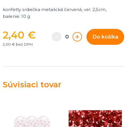
Rozlúčka so slobodou
ĎALŠIE KATEGÓRIE
konfetty srdiečka metalická červená, vel. 2,5cm,
balenie: 10 g
VOLOVINY A ŽARTÍKY
Kanadské žartíky
Smrady
2,40 €
Do košíka
Falošné úrazy
Zvieratká
ĎALŠIE KATEGÓRIE
2,00 € bez DPH
Súvisiaci tovar