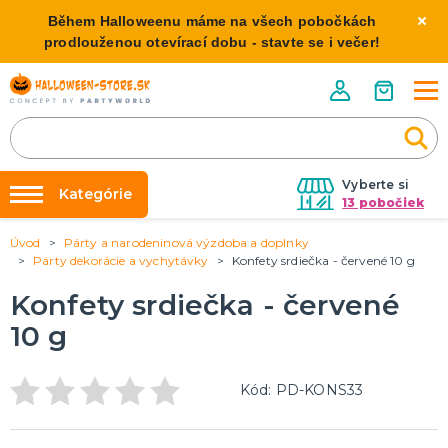
Během Halloweenu máme na všech pobočkách
prodlouženou otevírací dobu - stavte se i večer!
Vyberte si
Kategórie
13 pobočiek
Úvod
Párty a narodeninová výzdoba a doplnky
Požičovňa kostýmov
HALLOWEENSKE KOSTÝMY
Párty dekorácie a vychytávky
Konfety srdiečka - červené 10 g
Dámske Halloween kostýmy
Výzdoba na kľúč
Konfety srdiečka - červené
Pánske Halloween kostýmy
Nafukovanie balónikov
Detské Halloween kostýmy
10 g
Rozvoz
HALLOWEENSKE DEKORÁCIE
O nás
Kód: PD-KONS33
Závesné dekorácie
Kontakt
Samostatne stojaci
Doplnky ku kostýmu