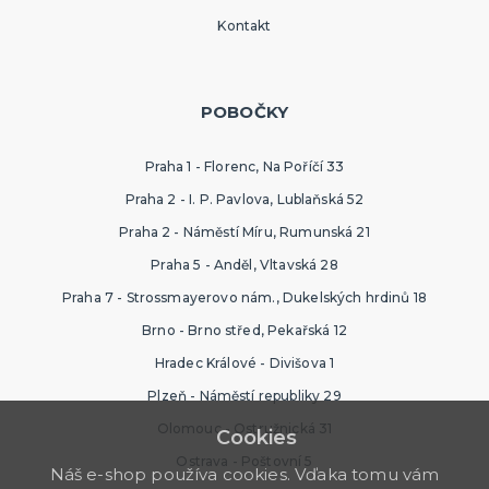
Kontakt
POBOČKY
Praha 1 - Florenc, Na Poříčí 33
Praha 2 - I. P. Pavlova, Lublaňská 52
Praha 2 - Náměstí Míru, Rumunská 21
Praha 5 - Anděl, Vltavská 28
Praha 7 - Strossmayerovo nám., Dukelských hrdinů 18
Brno - Brno střed, Pekařská 12
Hradec Králové - Divišova 1
Plzeň - Náměstí republiky 29
Olomouc - Ostružnická 31
Cookies
Ostrava - Poštovní 5
Náš e-shop používa cookies. Vďaka tomu vám