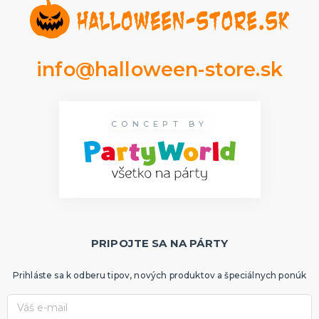
Rozlúčka so slobodou
ĎALŠIE KATEGÓRIE
VOLOVINY A ŽARTÍKY
Kanadské žartíky
info@halloween-store.sk
Smrady
Falošné úrazy
Zvieratká
ĎALŠIE KATEGÓRIE
CONCEPT BY
PRIPOJTE SA NA PÁRTY
Prihláste sa k odberu tipov, nových produktov a špeciálnych ponúk