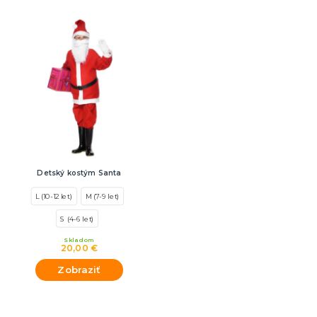
Detský kostým Santa
L (10-12 let)
M (7-9 let)
S (4-6 let)
Skladom
20,00 €
Zobraziť