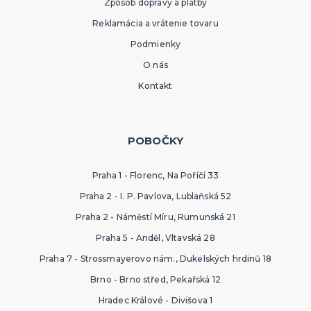
Zpôsob dopravy a platby
Reklamácia a vrátenie tovaru
Podmienky
O nás
Kontakt
POBOČKY
Praha 1 - Florenc, Na Poříčí 33
Praha 2 - I. P. Pavlova, Lublaňská 52
Praha 2 - Náměstí Míru, Rumunská 21
Praha 5 - Anděl, Vltavská 28
Praha 7 - Strossmayerovo nám., Dukelských hrdinů 18
Brno - Brno střed, Pekařská 12
Hradec Králové - Divišova 1