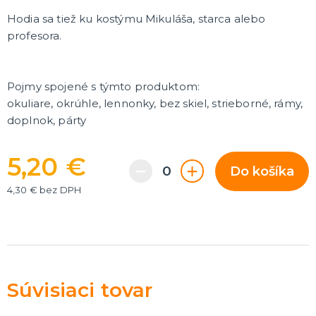
Rozlúčka so slobodou
ĎALŠIE KATEGÓRIE
Hodia sa tiež ku kostýmu Mikuláša, starca alebo
profesora.
VOLOVINY A ŽARTÍKY
Kanadské žartíky
Smrady
Pojmy spojené s týmto produktom:
Falošné úrazy
okuliare, okrúhle, lennonky, bez skiel, strieborné, rámy,
Zvieratká
ĎALŠIE KATEGÓRIE
doplnok, párty
5,20 €
Do košíka
4,30 € bez DPH
Súvisiaci tovar