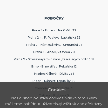
POBOČKY
Praha 1 - Florenc, Na Poříčí 33
Praha 2 - I. P. Pavlova, Lublaňská 52
Praha 2 - Náměstí Míru, Rumunská 21
Praha 5 - Anděl, Vltavská 28
Praha 7 - Strossmayerovo nám., Dukelských hrdinů 18
Brno - Brno střed, Pekařská 12
Hradec Králové - Divišova 1
Plzeň - Náměstí republiky 29
Olomouc - Ostružnická 31
Cookies
Ostrava - Poštovní 5
Náš e-shop používa cookies. Vďaka tomu vám
môžeme nabídnúť užívateľský zážitok viac efektívny.