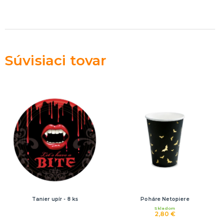
Rozlúčka so slobodou
ĎALŠIE KATEGÓRIE
VOLOVINY A ŽARTÍKY
Kanadské žartíky
Smrady
Súvisiaci tovar
Falošné úrazy
Zvieratká
ĎALŠIE KATEGÓRIE
Tanier upír - 8 ks
Poháre Netopiere
Skladom
2,80 €