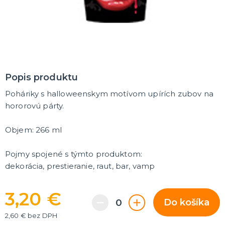
MASKY
Horor masky
Detské masky
Škrabošky
Gumové masky
ĎALŠIE KATEGÓRIE
PAROCHNE
Popis produktu
Afro parochne
Poháriky s halloweenskym motívom upírích zubov na
Dámske parochne
Pánske parochne
hororovú párty.
Fúziky a brady
Spreje na vlasy
ĎALŠIE KATEGÓRIE
Objem: 266 ml
PÁRTY A NARODENINOVÁ VÝZDOBA A DOPLNKY
Párty dekorácie a vychytávky
Pojmy spojené s týmto produktom:
Balóniky, hélium, sviečky
dekorácia, prestieranie, raut, bar, vamp
DARČEKY
3,20 €
Hry - spoločenské aj intímne
Do košíka
Sexy a šteklivé pre mužov
2,60 € bez DPH
Sexy a šteklivé pre ženy