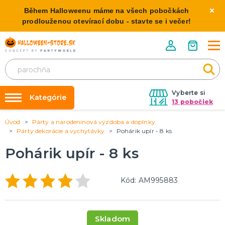
Během Halloweenu máme na všech pobočkách
prodlouženou otevírací dobu - stavte se i večer!
Vyberte si
Kategórie
13 pobočiek
Úvod
Párty a narodeninová výzdoba a doplnky
Požičovňa kostýmov
HALLOWEENSKE KOSTÝMY
Párty dekorácie a vychytávky
Pohárik upír - 8 ks
Dámske Halloween kostýmy
Výzdoba na kľúč
Pohárik upír - 8 ks
Pánske Halloween kostýmy
Nafukovanie balónikov
Detské Halloween kostýmy
Rozvoz
Kód: AM995883
HALLOWEENSKE DEKORÁCIE
O nás
Závesné dekorácie
Kontakt
Samostatne stojaci
Skladom
Doplnky ku kostýmu