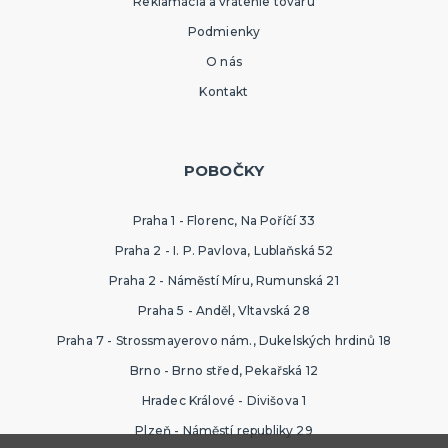
Reklamácia a vrátenie tovaru
Podmienky
O nás
Kontakt
POBOČKY
Praha 1 - Florenc, Na Poříčí 33
Praha 2 - I. P. Pavlova, Lublaňská 52
Praha 2 - Náměstí Míru, Rumunská 21
Praha 5 - Anděl, Vltavská 28
Praha 7 - Strossmayerovo nám., Dukelských hrdinů 18
Brno - Brno střed, Pekařská 12
Hradec Králové - Divišova 1
Plzeň - Náměstí republiky 29