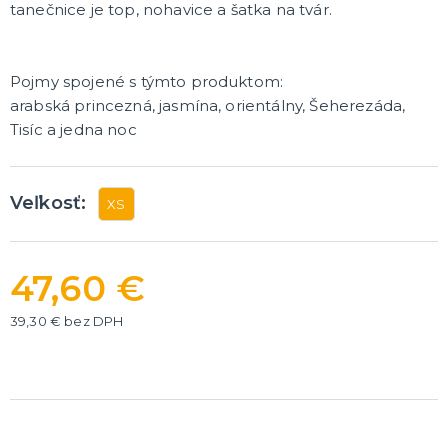
tanečnice je top, nohavice a šatka na tvár.
Rozlúčka so slobodou
ĎALŠIE KATEGÓRIE
VOLOVINY A ŽARTÍKY
Pojmy spojené s týmto produktom:
Kanadské žartíky
arabská princezná, jasmína, orientálny, Šeherezáda,
Smrady
Tisíc a jedna noc
Falošné úrazy
Zvieratká
ĎALŠIE KATEGÓRIE
Veľkosť:
XS
47,60 €
39,30 € bez DPH