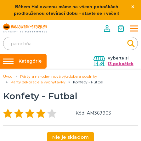
Během Halloweenu máme na všech pobočkách
prodlouženou otevírací dobu - stavte se i večer!
Vyberte si
Kategórie
13 pobočiek
Úvod
Párty a narodeninová výzdoba a doplnky
Požičovňa kostýmov
HALLOWEENSKE KOSTÝMY
Párty dekorácie a vychytávky
Konfety - Futbal
Dámske Halloween kostýmy
Výzdoba na kľúč
Konfety - Futbal
Pánske Halloween kostýmy
Nafukovanie balónikov
Detské Halloween kostýmy
Rozvoz
Kód: AM369903
HALLOWEENSKE DEKORÁCIE
O nás
Závesné dekorácie
Kontakt
Samostatne stojaci
Nie je skladom
Doplnky ku kostýmu