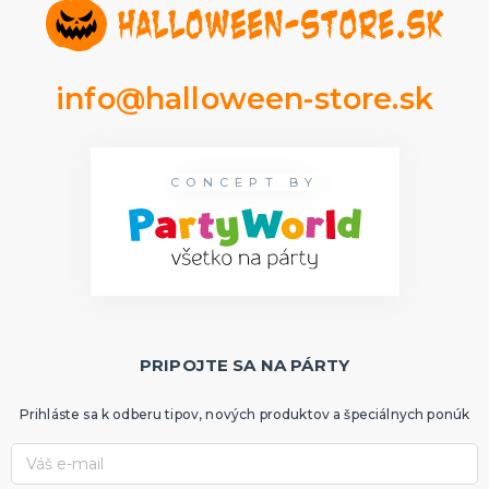
Rozlúčka so slobodou
ĎALŠIE KATEGÓRIE
VOLOVINY A ŽARTÍKY
info@halloween-store.sk
Kanadské žartíky
Smrady
Falošné úrazy
Zvieratká
ĎALŠIE KATEGÓRIE
CONCEPT BY
PRIPOJTE SA NA PÁRTY
Prihláste sa k odberu tipov, nových produktov a špeciálnych ponúk