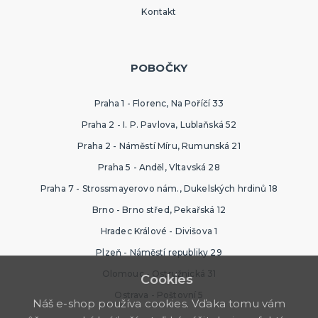
Kontakt
POBOČKY
Praha 1 - Florenc, Na Poříčí 33
Praha 2 - I. P. Pavlova, Lublaňská 52
Praha 2 - Náměstí Míru, Rumunská 21
Praha 5 - Anděl, Vltavská 28
Praha 7 - Strossmayerovo nám., Dukelských hrdinů 18
Brno - Brno střed, Pekařská 12
Hradec Králové - Divišova 1
Plzeň - Náměstí republiky 29
Olomouc - Ostružnická 31
Cookies
Ostrava - Poštovní 5
Náš e-shop používa cookies. Vďaka tomu vám