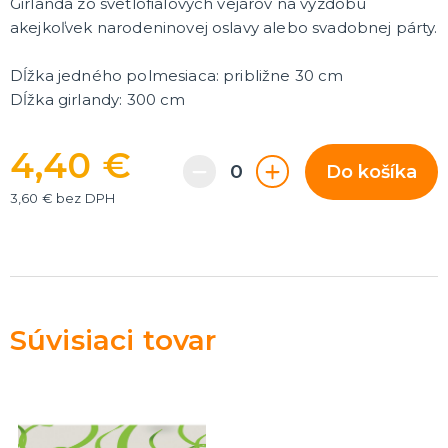
Girlanda zo svetlofialových vejárov na výzdobu
Rozlúčka so slobodou
ĎALŠIE KATEGÓRIE
akejkoľvek narodeninovej oslavy alebo svadobnej párty.
VOLOVINY A ŽARTÍKY
Dĺžka jedného polmesiaca: približne 30 cm
Kanadské žartíky
Dĺžka girlandy: 300 cm
Smrady
Falošné úrazy
4,40 €
Zvieratká
ĎALŠIE KATEGÓRIE
Do košíka
3,60 € bez DPH
Súvisiaci tovar