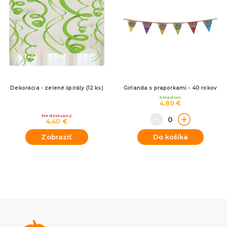
Dekorácia - zelené špirály (12 ks)
Girlanda s praporkami - 40 rokov
Skladom
4,80 €
Nedostupný
4,40 €
Zobraziť
Do košíka