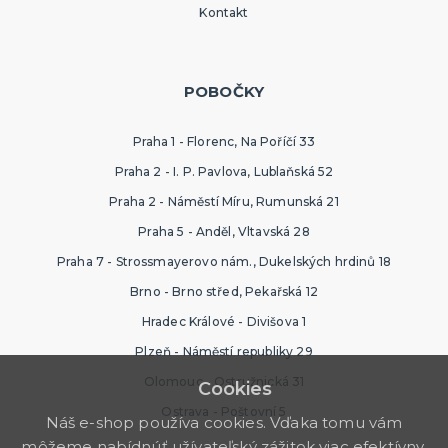
Kontakt
POBOČKY
Praha 1 - Florenc, Na Poříčí 33
Praha 2 - I. P. Pavlova, Lublaňská 52
Praha 2 - Náměstí Míru, Rumunská 21
Praha 5 - Anděl, Vltavská 28
Praha 7 - Strossmayerovo nám., Dukelských hrdinů 18
Brno - Brno střed, Pekařská 12
Hradec Králové - Divišova 1
Plzeň - Náměstí republiky 29
Olomouc - Ostružnická 31
Cookies
Ostrava - Poštovní 5
Náš e-shop používa cookies. Vďaka tomu vám
môžeme nabídnúť užívateľský zážitok viac efektívny.