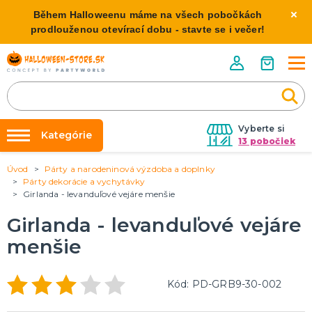
Během Halloweenu máme na všech pobočkách
prodlouženou otevírací dobu - stavte se i večer!
Vyberte si
Kategórie
13 pobočiek
Úvod
Párty a narodeninová výzdoba a doplnky
Požičovňa kostýmov
HALLOWEENSKE KOSTÝMY
Párty dekorácie a vychytávky
Dámske Halloween kostýmy
Girlanda - levanduľové vejáre menšie
Výzdoba na kľúč
Pánske Halloween kostýmy
Nafukovanie balónikov
Girlanda - levanduľové vejáre
Detské Halloween kostýmy
Rozvoz
menšie
HALLOWEENSKE DEKORÁCIE
O nás
Závesné dekorácie
Kód: PD-GRB9-30-002
Kontakt
Samostatne stojaci
Doplnky ku kostýmu