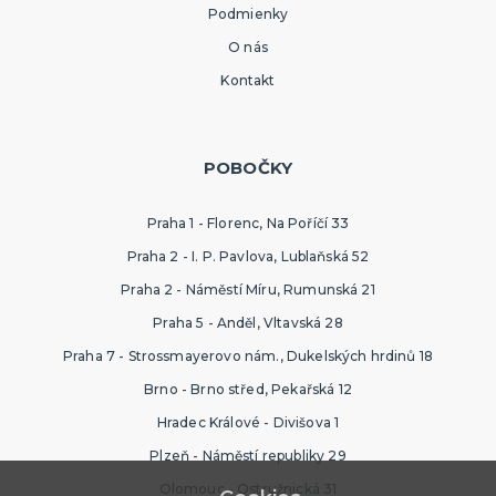
Podmienky
O nás
Kontakt
POBOČKY
Praha 1 - Florenc, Na Poříčí 33
Praha 2 - I. P. Pavlova, Lublaňská 52
Praha 2 - Náměstí Míru, Rumunská 21
Praha 5 - Anděl, Vltavská 28
Praha 7 - Strossmayerovo nám., Dukelských hrdinů 18
Brno - Brno střed, Pekařská 12
Hradec Králové - Divišova 1
Plzeň - Náměstí republiky 29
Olomouc - Ostružnická 31