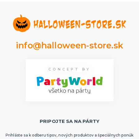
Rozlúčka so slobodou
ĎALŠIE KATEGÓRIE
VOLOVINY A ŽARTÍKY
Kanadské žartíky
Smrady
Falošné úrazy
info@halloween-store.sk
Zvieratká
ĎALŠIE KATEGÓRIE
CONCEPT BY
PRIPOJTE SA NA PÁRTY
Prihláste sa k odberu tipov, nových produktov a špeciálnych ponúk