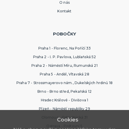
O nás
Kontakt
POBOČKY
Praha 1 - Florenc, Na Poříčí 33
Praha 2 - I. P. Pavlova, Lublaňská 52
Praha 2 - Náměstí Míru, Rumunská 21
Praha 5 - Anděl, Vltavská 28
Praha 7 - Strossmayerovo nám., Dukelských hrdinů 18
Brno - Brno střed, Pekařská 12
Hradec Králové - Divišova 1
Plzeň - Náměstí republiky 29
Olomouc - Ostružnická 31
Cookies
Ostrava - Poštovní 5