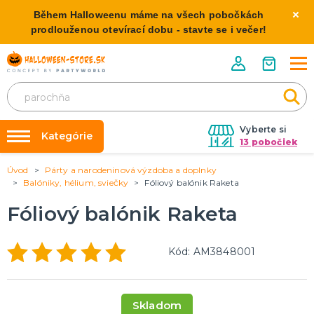
Během Halloweenu máme na všech pobočkách
prodlouženou otevírací dobu - stavte se i večer!
Vyberte si
Kategórie
13 pobočiek
Úvod
Párty a narodeninová výzdoba a doplnky
Požičovňa kostýmov
HALLOWEENSKE KOSTÝMY
Balóniky, hélium, sviečky
Fóliový balónik Raketa
Dámske Halloween kostýmy
Výzdoba na kľúč
Fóliový balónik Raketa
Pánske Halloween kostýmy
Nafukovanie balónikov
Detské Halloween kostýmy
Rozvoz
Kód: AM3848001
HALLOWEENSKE DEKORÁCIE
O nás
Závesné dekorácie
Kontakt
Samostatne stojaci
Skladom
Doplnky ku kostýmu