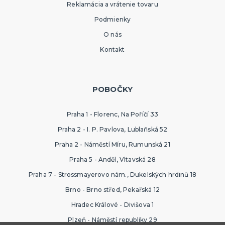
Reklamácia a vrátenie tovaru
Podmienky
O nás
Kontakt
POBOČKY
Praha 1 - Florenc, Na Poříčí 33
Praha 2 - I. P. Pavlova, Lublaňská 52
Praha 2 - Náměstí Míru, Rumunská 21
Praha 5 - Anděl, Vltavská 28
Praha 7 - Strossmayerovo nám., Dukelských hrdinů 18
Brno - Brno střed, Pekařská 12
Hradec Králové - Divišova 1
Plzeň - Náměstí republiky 29