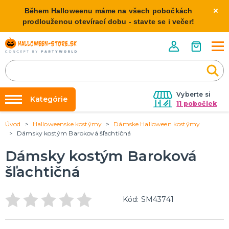
Během Halloweenu máme na všech pobočkách
prodlouženou otevírací dobu - stavte se i večer!
Vyberte si
Kategórie
11 pobočiek
Úvod
Halloweenske kostýmy
Dámske Halloween kostýmy
Požičovňa kostýmov
HALLOWEENSKE KOSTÝMY
Dámsky kostým Baroková šľachtičná
Dámske Halloween kostýmy
Výzdoba na kľúč
Dámsky kostým Baroková
Pánske Halloween kostýmy
Nafukovanie balónikov
Detské Halloween kostýmy
šľachtičná
Rozvoz
HALLOWEENSKE DEKORÁCIE
O nás
Kód: SM43741
Závesné dekorácie
Kontakt
Samostatne stojaci
Doplnky ku kostýmu