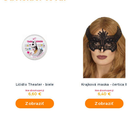
Líčidlo Theater - biele
Krajková maska - čertica II
Nedostupný
Nedostupný
6,60 €
6,40 €
Zobraziť
Zobraziť