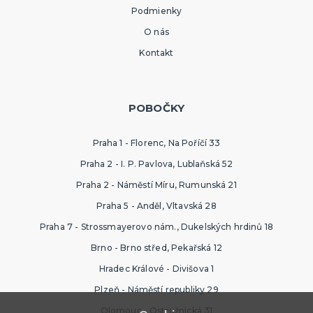
Podmienky
O nás
Kontakt
POBOČKY
Praha 1 - Florenc, Na Poříčí 33
Praha 2 - I. P. Pavlova, Lublaňská 52
Praha 2 - Náměstí Míru, Rumunská 21
Praha 5 - Anděl, Vltavská 28
Praha 7 - Strossmayerovo nám., Dukelských hrdinů 18
Brno - Brno střed, Pekařská 12
Hradec Králové - Divišova 1
Plzeň - Náměstí republiky 29
Olomouc - Ostružnická 31