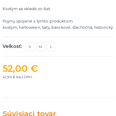
Rozlúčka so slobodou
ĎALŠIE KATEGÓRIE
Kostým sa skladá zo šiat.
VOLOVINY A ŽARTÍKY
Pojmy spojené s týmto produktom:
Kanadské žartíky
kostým, halloween, šaty, barokové, šľachtičná, historický
Smrady
Falošné úrazy
Zvieratká
ĎALŠIE KATEGÓRIE
Veľkosť:
S
M
L
52,00 €
42,90 € bez DPH
Súvisiaci tovar