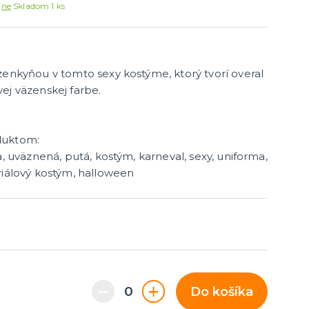
Párty dekorácie a vychytávky
jne
Skladom 1 ks
Balóniky, hélium, sviečky
zenkyňou v tomto sexy kostýme, ktorý tvorí overal
ej väzenskej farbe.
duktom:
a, uväznená, putá, kostým, karneval, sexy, uniforma,
riálový kostým, halloween
Do košíka