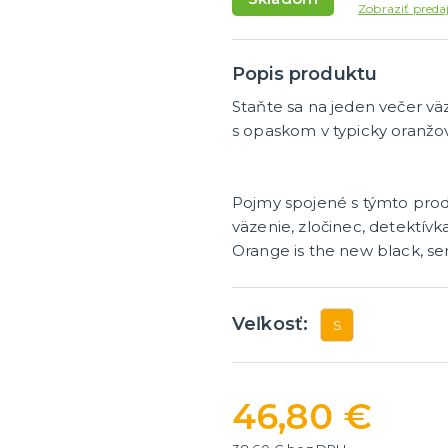
masky
Dámske parochne
Zobraziť preda
ky
Pánske parochne
ategórie
ďalšie kategórie
 masky
Fúziky a brady
Spreje na vlasy
Popis produktu
Staňte sa na jeden večer vä
y a žartíky
s opaskom v typicky oranžov
é žartíky
Pojmy spojené s týmto pro
úrazy
väzenie, zločinec, detektívk
ategórie
á
Orange is the new black, se
Veľkosť:
S
46,80 €