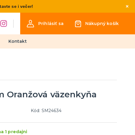
vte se i večer!
Prihlásiť sa
Nákupný košík
Kontakt
Detské kostýmy
Kostýmy pre chlapcov
Kostýmy pre dievčatá
Kostýmy pre najmenších
m Oranžová väzenkyňa
týmy
osti
inéza
Kód: SM24634
Párty a narodeninová výzdoba
a doplnky
a 1 predajni