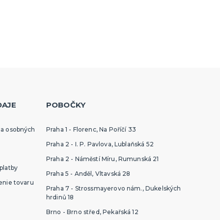
DAJE
POBOČKY
ia osobných
Praha 1 - Florenc, Na Poříčí 33
Praha 2 - I. P. Pavlova, Lublaňská 52
Praha 2 - Náměstí Míru, Rumunská 21
platby
Praha 5 - Anděl, Vltavská 28
enie tovaru
Praha 7 - Strossmayerovo nám., Dukelských
hrdinů 18
Brno - Brno střed, Pekařská 12