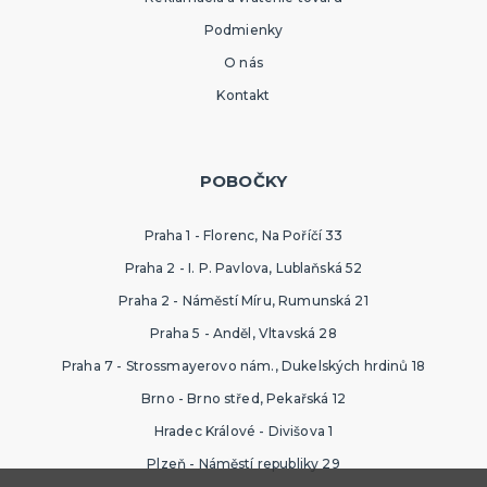
Podmienky
O nás
Kontakt
POBOČKY
Praha 1 - Florenc, Na Poříčí 33
Praha 2 - I. P. Pavlova, Lublaňská 52
Praha 2 - Náměstí Míru, Rumunská 21
Praha 5 - Anděl, Vltavská 28
Praha 7 - Strossmayerovo nám., Dukelských hrdinů 18
Brno - Brno střed, Pekařská 12
Hradec Králové - Divišova 1
Plzeň - Náměstí republiky 29