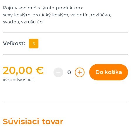
Rozlúčka so slobodou
ĎALŠIE KATEGÓRIE
Pojmy spojené s týmto produktom:
sexy kostým, erotický kostým, valentín, rozlúčka,
VOLOVINY A ŽARTÍKY
svadba, vzrušujúci
Kanadské žartíky
Smrady
Falošné úrazy
Veľkosť:
S
Zvieratká
ĎALŠIE KATEGÓRIE
20,00 €
Do košíka
16,50 € bez DPH
Súvisiaci tovar