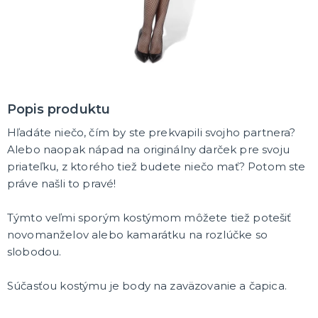
MASKY
Horor masky
Detské masky
Škrabošky
Gumové masky
ĎALŠIE KATEGÓRIE
PAROCHNE
Popis produktu
Afro parochne
Hľadáte niečo, čím by ste prekvapili svojho partnera?
Dámske parochne
Pánske parochne
Alebo naopak nápad na originálny darček pre svoju
Fúziky a brady
Spreje na vlasy
ĎALŠIE KATEGÓRIE
priateľku, z ktorého tiež budete niečo mať? Potom ste
práve našli to pravé!
PÁRTY A NARODENINOVÁ VÝZDOBA A DOPLNKY
Párty dekorácie a vychytávky
Týmto veľmi sporým kostýmom môžete tiež potešiť
Balóniky, hélium, sviečky
novomanželov alebo kamarátku na rozlúčke so
slobodou.
DARČEKY
Hry - spoločenské aj intímne
Súčasťou kostýmu je body na zaväzovanie a čapica.
Sexy a šteklivé pre mužov
Sexy a šteklivé pre ženy