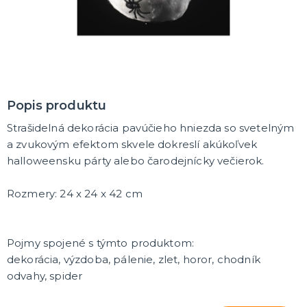
MASKY
Horor masky
Detské masky
Škrabošky
Gumové masky
ĎALŠIE KATEGÓRIE
PAROCHNE
Popis produktu
Afro parochne
Strašidelná dekorácia pavúčieho hniezda so svetelným
Dámske parochne
Pánske parochne
a zvukovým efektom skvele dokreslí akúkoľvek
Fúziky a brady
Spreje na vlasy
ĎALŠIE KATEGÓRIE
halloweensku párty alebo čarodejnícky večierok.
PÁRTY A NARODENINOVÁ VÝZDOBA A DOPLNKY
Rozmery: 24 x 24 x 42 cm
Párty dekorácie a vychytávky
Balóniky, hélium, sviečky
Pojmy spojené s týmto produktom:
DARČEKY
dekorácia, výzdoba, pálenie, zlet, horor, chodník
Hry - spoločenské aj intímne
odvahy, spider
Sexy a šteklivé pre mužov
Sexy a šteklivé pre ženy