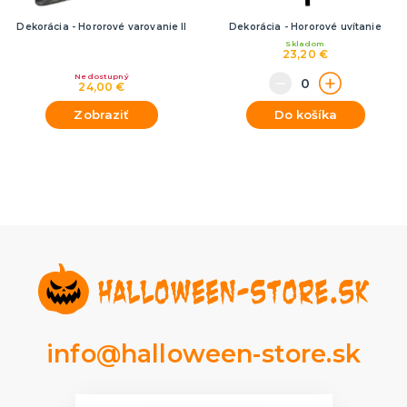
Dekorácia - Hororové varovanie II
Dekorácia - Hororové uvítanie
Skladom
23,20 €
Nedostupný
24,00 €
Zobraziť
Do košíka
info@halloween-store.sk