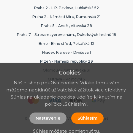
Praha 2 - I. P. Pavlova, Lublaňská 52
Praha 2 - Náměstí Míru, Rumunská 21
Praha 5 - Anděl, Vltavská 28
Praha 7 - Strossmayerovo nám., Dukelských hrdinů 18
Brno - Brno střed, Pekařská 12
Hradec Králové - Divišova 1
Plzeň - Náměstí republiky 29
Olomouc - Ostružnická 31
Cookies
Ostrava - Poštovní 5
Náš e-shop používa cookies. Vďaka tomu vám
môžeme nabídnúť užívateľský zážitok viac efektívny.
Súhlas na ukladanie cookies udelíte kliknutím na
políčko „Súhlasím“.
Nastavenie
Súhlasím
© 2026 Halloween Store. Všetky práva vyhradené
Súhlas môžete odmietnuť
tu
.