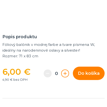
MASKY
Horor masky
Detské masky
Škrabošky
Gumové masky
ĎALŠIE KATEGÓRIE
PAROCHNE
Popis produktu
Afro parochne
Fóliový balónik v modrej farbe a tvare písmena W,
Dámske parochne
Pánske parochne
ideálny na narodeninové oslavy a silvester!
Fúziky a brady
Spreje na vlasy
ĎALŠIE KATEGÓRIE
Rozmer: 71 x 83 cm
PÁRTY A NARODENINOVÁ VÝZDOBA A DOPLNKY
6,00 €
Párty dekorácie a vychytávky
Do košíka
Balóniky, hélium, sviečky
4,90 € bez DPH
DARČEKY
Hry - spoločenské aj intímne
Sexy a šteklivé pre mužov
Sexy a šteklivé pre ženy