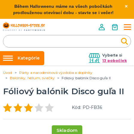
Během Halloweenu máme na všech pobočkách
prodlouženou otevírací dobu - stavte se i večer!
Vyberte si
Kategórie
13 pobočiek
Úvod
Párty a narodeninová výzdoba a doplnky
Požičovňa kostýmov
HALLOWEENSKE KOSTÝMY
Balóniky, hélium, sviečky
Fóliový balónik Disco guľa II
Dámske Halloween kostýmy
Výzdoba na kľúč
Fóliový balónik Disco guľa II
Pánske Halloween kostýmy
Nafukovanie balónikov
Detské Halloween kostýmy
Rozvoz
Kód: PD-FB36
HALLOWEENSKE DEKORÁCIE
O nás
Závesné dekorácie
Kontakt
Samostatne stojaci
Skladom
Doplnky ku kostýmu