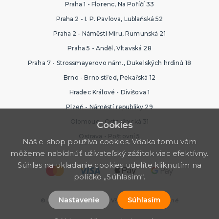
Praha 1 - Florenc, Na Poříčí 33
Praha 2 - I. P. Pavlova, Lublaňská 52
Praha 2 - Náměstí Míru, Rumunská 21
Praha 5 - Anděl, Vltavská 28
Praha 7 - Strossmayerovo nám., Dukelských hrdinů 18
Brno - Brno střed, Pekařská 12
Hradec Králové - Divišova 1
Plzeň - Náměstí republiky 29
Olomouc - Ostružnická 31
Cookies
Ostrava - Poštovní 5
Náš e-shop používa cookies. Vďaka tomu vám
môžeme nabídnúť užívateľský zážitok viac efektívny.
Súhlas na ukladanie cookies udelíte kliknutím na
políčko „Súhlasím“.
Nastavenie
Súhlasím
© 2026 Halloween Store. Všetky práva vyhradené