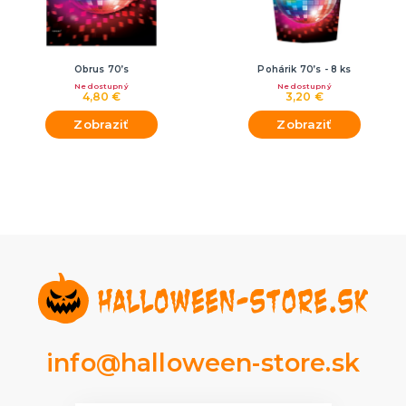
Obrus 70’s
Pohárik 70’s - 8 ks
Nedostupný
Nedostupný
4,80 €
3,20 €
Zobraziť
Zobraziť
info@halloween-store.sk