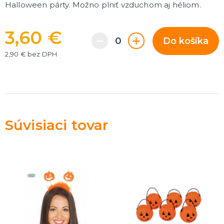
Halloween párty. Možno plniť vzduchom aj héliom.
Rozlúčka so slobodou
ĎALŠIE KATEGÓRIE
3,60 €
VOLOVINY A ŽARTÍKY
Do košíka
Kanadské žartíky
2,90 € bez DPH
Smrady
Falošné úrazy
Zvieratká
ĎALŠIE KATEGÓRIE
Súvisiaci tovar