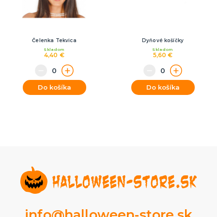
Čelenka Tekvica
Dyňové košíčky
Skladom
Skladom
4,40 €
5,60 €
Do košíka
Do košíka
info@halloween-store.sk