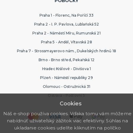
POBOČKY
Praha 1 - Florenc, Na Poříčí 33
Praha 2 - I. P. Pavlova, Lublaňská 52
Praha 2 - Náměstí Míru, Rumunská 21
Praha 5 - Anděl, Vltavská 28
Praha 7 - Strossmayerovo nám., Dukelských hrdinů 18
Brno - Brno střed, Pekařská 12
Hradec Králové - Divišova 1
Plzeň - Náměstí republiky 29
Olomouc - Ostružnická 31
Ostrava - Poštovní 5
Cookies
Náš e-shop používa cookies. Vďaka tomu vám môžeme
nabídnúť užívateľský zážitok viac efektívny. Súhlas na
ukladanie cookies udelíte kliknutím na políčko