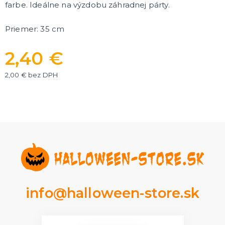
farbe. Ideálne na výzdobu záhradnej párty.
Rozlúčka so slobodou
ĎALŠIE KATEGÓRIE
Priemer: 35 cm
VOLOVINY A ŽARTÍKY
Kanadské žartíky
2,40 €
Smrady
Falošné úrazy
2,00 € bez DPH
Zvieratká
ĎALŠIE KATEGÓRIE
info@halloween-store.sk