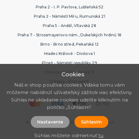
Praha 2 - I. P. Pavlova, Lublaňská 52
Praha 2 - Náměstí Míru, Rumunská 21
Praha 5 - Anděl, Vltavská 28
Praha 7 - Strossmayerovo nám., Dukelských hrdinů 18
Brno - Brno střed, Pekařská 12
Hradec Králové - Divišova 1
Plzeň - Náměstí republiky 29
Olomouc - Ostružnická 31
Cookies
Ostrava - Poštovní 5
Náš e-shop používa cookies. Vďaka tomu vám
môžeme nabídnúť užívateľský zážitok viac efektívny.
Súhlas na ukladanie cookies udelíte kliknutím na
políčko „Súhlasím“.
Nastavenie
Súhlasím
© 2026 Halloween Store. Všetky práva vyhradené
Súhlas môžete odmietnuť
tu
.