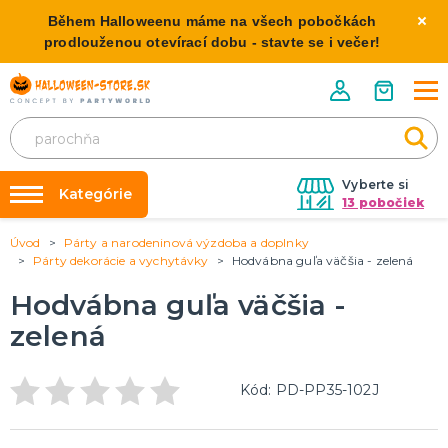
Během Halloweenu máme na všech pobočkách
prodlouženou otevírací dobu - stavte se i večer!
Vyberte si
Kategórie
13 pobočiek
Úvod
Párty a narodeninová výzdoba a doplnky
Požičovňa kostýmov
HALLOWEENSKE KOSTÝMY
Párty dekorácie a vychytávky
Hodvábna guľa väčšia - zelená
Dámske Halloween kostýmy
Výzdoba na kľúč
Hodvábna guľa väčšia -
Pánske Halloween kostýmy
Nafukovanie balónikov
Detské Halloween kostýmy
zelená
Rozvoz
HALLOWEENSKE DEKORÁCIE
O nás
Kód: PD-PP35-102J
Závesné dekorácie
Kontakt
Samostatne stojaci
Doplnky ku kostýmu