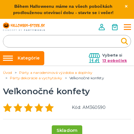
Během Halloweenu máme na všech pobočkách
prodlouženou otevírací dobu - stavte se i večer!
Vyberte si
Kategórie
13 pobočiek
Úvod
Párty a narodeninová výzdoba a doplnky
Požičovňa kostýmov
HALLOWEENSKE KOSTÝMY
Párty dekorácie a vychytávky
Veľkonočné konfety
Dámske Halloween kostýmy
Výzdoba na kľúč
Veľkonočné konfety
Pánske Halloween kostýmy
Nafukovanie balónikov
Detské Halloween kostýmy
Rozvoz
Kód: AM360590
HALLOWEENSKE DEKORÁCIE
O nás
Závesné dekorácie
Kontakt
Samostatne stojaci
Skladom
Doplnky ku kostýmu