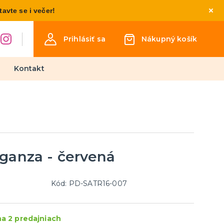
vte se i večer!
Prihlásiť sa
Nákupný košík
Kontakt
Detské kostýmy
Kostýmy pre chlapcov
Kostýmy pre dievčatá
Kostýmy pre najmenších
ganza - červená
týmy
osti
inéza
Kód: PD-SATR16-007
Párty a narodeninová výzdoba
a doplnky
a 2 predajniach