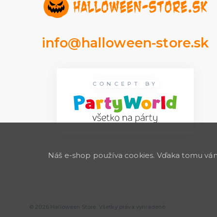
info@halloween-store.sk
CONCEPT BY
Náš e-shop používa cookies. Vďaka tomu vám 
© 2026 Halloween Store. Všetky práva vyhradené