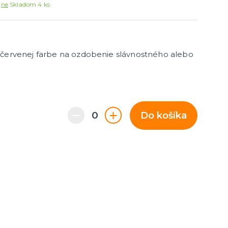
Párty dekorácie a vychytávky
jne
Skladom 4 ks
Balóniky, hélium, sviečky
 červenej farbe na ozdobenie slávnostného alebo
Do košíka