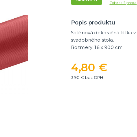
masky
Dámske parochne
Zobraziť preda
ky
Pánske parochne
ategórie
ďalšie kategórie
 masky
Fúziky a brady
Spreje na vlasy
Popis produktu
Saténová dekoračná látka v
y a žartíky
svadobného stola.
Rozmery: 16 x 900 cm
é žartíky
úrazy
4,80 €
ategórie
á
3,90 € bez DPH