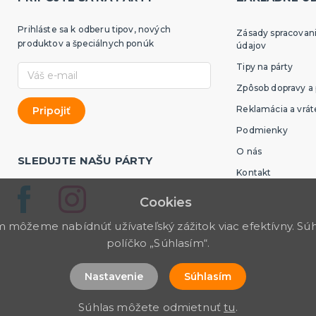
Prihláste sa k odberu tipov, nových
Zásady spracovan
produktov a špeciálnych ponúk
údajov
Tipy na párty
Zpôsob dopravy a 
Reklamácia a vrát
Podmienky
O nás
SLEDUJTE NAŠU PÁRTY
Kontakt
Cookies
môžeme nabídnúť užívateľský zážitok viac efektívny. Súhl
políčko „Súhlasím“.
Nastavenie
Súhlasím
Súhlas môžete odmietnuť
tu
.