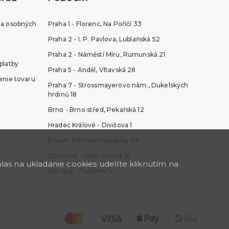
ia osobných
Praha 1 - Florenc, Na Poříčí 33
Praha 2 - I. P. Pavlova, Lublaňská 52
Praha 2 - Náměstí Míru, Rumunská 21
platby
Praha 5 - Anděl, Vltavská 28
enie tovaru
Praha 7 - Strossmayerovo nám., Dukelských
hrdinů 18
Brno - Brno střed, Pekařská 12
Hradec Králové - Divišova 1
Plzeň - Náměstí republiky 29
Olomouc - Ostružnická 31
as na ukladanie cookies udelíte kliknutím na
Ostrava - Poštovní 5