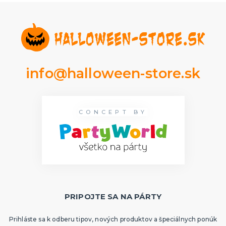
Rozlúčka so slobodou
ĎALŠIE KATEGÓRIE
VOLOVINY A ŽARTÍKY
Kanadské žartíky
Smrady
Falošné úrazy
info@halloween-store.sk
Zvieratká
ĎALŠIE KATEGÓRIE
CONCEPT BY
PRIPOJTE SA NA PÁRTY
Prihláste sa k odberu tipov, nových produktov a špeciálnych ponúk