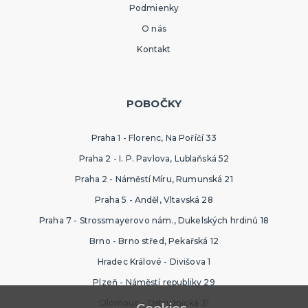
Podmienky
O nás
Kontakt
POBOČKY
Praha 1 - Florenc, Na Poříčí 33
Praha 2 - I. P. Pavlova, Lublaňská 52
Praha 2 - Náměstí Míru, Rumunská 21
Praha 5 - Anděl, Vltavská 28
Praha 7 - Strossmayerovo nám., Dukelských hrdinů 18
Brno - Brno střed, Pekařská 12
Hradec Králové - Divišova 1
Plzeň - Náměstí republiky 29
Olomouc - Ostružnická 31