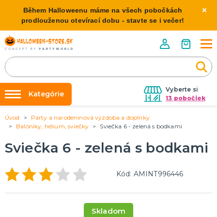
Během Halloweenu máme na všech pobočkách
prodlouženou otevírací dobu - stavte se i večer!
Vyberte si
Kategórie
13 pobočiek
Úvod
Párty a narodeninová výzdoba a doplnky
Požičovňa kostýmov
HALLOWEENSKE KOSTÝMY
Balóniky, hélium, sviečky
Sviečka 6 - zelená s bodkami
Dámske Halloween kostýmy
Výzdoba na kľúč
Sviečka 6 - zelená s bodkami
Pánske Halloween kostýmy
Nafukovanie balónikov
Detské Halloween kostýmy
Rozvoz
Kód: AMINT996446
HALLOWEENSKE DEKORÁCIE
O nás
Závesné dekorácie
Kontakt
Samostatne stojaci
Skladom
Doplnky ku kostýmu