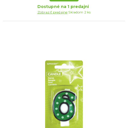
Hororový makeup
Ostatné dekoracie a doplnky
ĎALŠIE KATEGÓRIE
Dostupné na 1 predajni
Zobraziť predajne
Skladom 2 ks
KARNEVALOVÉ KOSTÝMY
Čertice a anjeli
Doktori a sestričky
Hippies a retro
Pirátske a námornícke
Sexy kostýmy
Čarodejnice a čarodejníci
Prohibícia a gangstri
Vianočné a mikulášske kostýmy
Mnísi a mníšky
Uniformy
Upírie kostýmy
Zombie kostýmy
Hudobné
Film a komiks
Rozprávky
Mýtické a historické
Klauni a vtipné kostýmy
Divoký západ a Mexiko
Zvieratká a maskoti
Pivné slávnosti, Bavorsko
St. Patrick `s Day
Vesmír a kostýmy z budúcnosti
Korzety a sukienky
Morphsuits - farebná kombinéza
ĎALŠIE KATEGÓRIE
DETSKÉ KOSTÝMY
Kostýmy pre chlapcov
Kostýmy pre dievčatá
Kostýmy pre najmenších
KARNEVALOVÉ DOPLNKY
Zuby
Klobúky, čiapky, sombréra a helmy
Horory a krváky
Make-up a dekorácie na kožu
Koruny a korunky
Pre kovbojov a indiánov
20., 30. roky a pre mafiánov
Vtipné a dobové okuliare
Pančuchy, pančucháče, návleky, legíny
Pink párty, ružové doplnky
Black and white
Námorníci a piráti
Čelenky a tykadlá
Rukavice a rukavičky
Umelé zbrane a palice
Ostatné doplnky
Kontaktné šošovky
Havajské
ĎALŠIE KATEGÓRIE