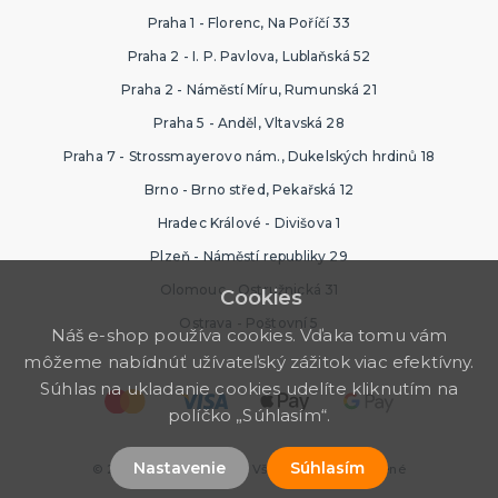
Praha 1 - Florenc, Na Poříčí 33
Praha 2 - I. P. Pavlova, Lublaňská 52
Praha 2 - Náměstí Míru, Rumunská 21
Praha 5 - Anděl, Vltavská 28
Praha 7 - Strossmayerovo nám., Dukelských hrdinů 18
Brno - Brno střed, Pekařská 12
Hradec Králové - Divišova 1
Plzeň - Náměstí republiky 29
Olomouc - Ostružnická 31
Cookies
Ostrava - Poštovní 5
Náš e-shop používa cookies. Vďaka tomu vám
môžeme nabídnúť užívateľský zážitok viac efektívny.
Súhlas na ukladanie cookies udelíte kliknutím na
políčko „Súhlasím“.
Nastavenie
Súhlasím
© 2026 Halloween Store. Všetky práva vyhradené