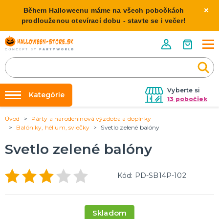
Během Halloweenu máme na všech pobočkách
prodlouženou otevírací dobu - stavte se i večer!
Vyberte si
Kategórie
13 pobočiek
Úvod
Párty a narodeninová výzdoba a doplnky
Požičovňa kostýmov
HALLOWEENSKE KOSTÝMY
Balóniky, hélium, sviečky
Svetlo zelené balóny
Dámske Halloween kostýmy
Výzdoba na kľúč
Svetlo zelené balóny
Pánske Halloween kostýmy
Nafukovanie balónikov
Detské Halloween kostýmy
Rozvoz
Kód: PD-SB14P-102
HALLOWEENSKE DEKORÁCIE
O nás
Závesné dekorácie
Kontakt
Samostatne stojaci
Skladom
Doplnky ku kostýmu