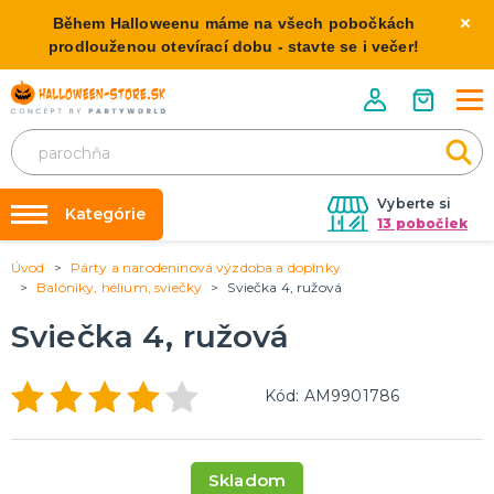
Během Halloweenu máme na všech pobočkách
prodlouženou otevírací dobu - stavte se i večer!
Vyberte si
Kategórie
13 pobočiek
Úvod
Párty a narodeninová výzdoba a doplnky
Požičovňa kostýmov
HALLOWEENSKE KOSTÝMY
Balóniky, hélium, sviečky
Sviečka 4, ružová
Dámske Halloween kostýmy
Výzdoba na kľúč
Sviečka 4, ružová
Pánske Halloween kostýmy
Nafukovanie balónikov
Detské Halloween kostýmy
Rozvoz
Kód: AM9901786
HALLOWEENSKE DEKORÁCIE
O nás
Závesné dekorácie
Kontakt
Samostatne stojaci
Skladom
Doplnky ku kostýmu