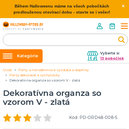
Během Halloweenu máme na všech pobočkách
prodlouženou otevírací dobu - stavte se i večer!
Vyberte si
Kategórie
13 pobočiek
Úvod
Párty a narodeninová výzdoba a doplnky
Požičovňa kostýmov
HALLOWEENSKE KOSTÝMY
Párty dekorácie a vychytávky
Dámske Halloween kostýmy
Dekoratívna organza so vzorom V - zlatá
Výzdoba na kľúč
Pánske Halloween kostýmy
Nafukovanie balónikov
Dekoratívna organza so
Detské Halloween kostýmy
Rozvoz
vzorom V - zlatá
HALLOWEENSKE DEKORÁCIE
O nás
Závesné dekorácie
Kód: PD-ORD48-008-5
Kontakt
Samostatne stojaci
Doplnky ku kostýmu