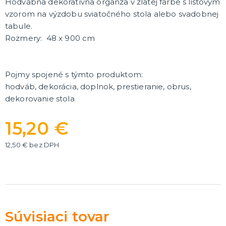
Hodvábna dekoratívna organza v zlatej farbe s listovým
Rozlúčka so slobodou
ĎALŠIE KATEGÓRIE
vzorom na výzdobu sviatočného stola alebo svadobnej
tabule.
VOLOVINY A ŽARTÍKY
Rozmery: 48 x 900 cm
Kanadské žartíky
Smrady
Falošné úrazy
Pojmy spojené s týmto produktom:
Zvieratká
ĎALŠIE KATEGÓRIE
hodváb, dekorácia, doplnok, prestieranie, obrus,
dekorovanie stola
15,20 €
12,50 € bez DPH
Súvisiaci tovar