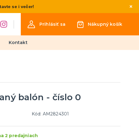
vte se i večer!
Prihlásiť sa
Nákupný košík
Kontakt
Detské kostýmy
Kostýmy pre chlapcov
Kostýmy pre dievčatá
Kostýmy pre najmenších
aný balón - číslo 0
týmy
osti
inéza
Kód: AM2824301
Párty a narodeninová výzdoba
a doplnky
a 2 predajniach