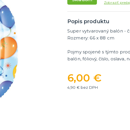
masky
Dámske parochne
Zobraziť preda
ky
Pánske parochne
ategórie
ďalšie kategórie
 masky
Fúziky a brady
Spreje na vlasy
Popis produktu
Super vytvarovaný balón - č
y a žartíky
Rozmery: 66 x 88 cm
é žartíky
Pojmy spojené s týmto pro
balón, fóliový, číslo, oslava,
úrazy
ategórie
á
6,00 €
4,90 € bez DPH