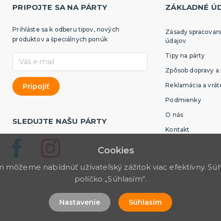
PRIPOJTE SA NA PÁRTY
ZÁKLADNÉ Ú
Prihláste sa k odberu tipov, nových
Zásady spracovan
produktov a špeciálnych ponúk
údajov
Tipy na párty
Zpôsob dopravy a 
Reklamácia a vrát
Podmienky
O nás
SLEDUJTE NAŠU PÁRTY
Kontakt
Cookies
môžeme nabídnúť užívateľský zážitok viac efektívny. Súhl
políčko „Súhlasím“.
Nastavenie
Súhlasím