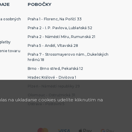
DAJE
POBOČKY
ia osobných
Praha 1 - Florenc, Na Poříčí 33
Praha 2 - I. P. Pavlova, Lublaňská 52
Praha 2 - Náměstí Míru, Rumunská 21
platby
Praha 5 - Anděl, Vltavská 28
enie tovaru
Praha 7 - Strossmayerovo nám., Dukelských
hrdinů 18
Brno - Brno střed, Pekařská 12
Hradec Králové - Divišova 1
Plzeň - Náměstí republiky 29
Olomouc - Ostružnická 31
as na ukladanie cookies udelíte kliknutím na
Ostrava - Poštovní 5