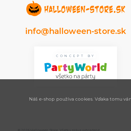
info@halloween-store.sk
CONCEPT BY
Náš e-shop používa cookies. Vďaka tomu vám 
© 2026 Halloween Store. Všetky práva vyhradené