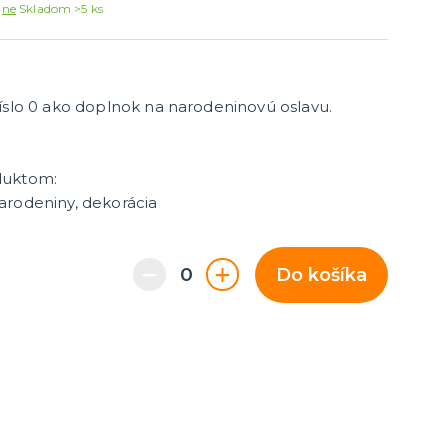
Párty dekorácie a vychytávky
jne
Skladom >5 ks
Balóniky, hélium, sviečky
íslo 0 ako doplnok na narodeninovú oslavu.
duktom:
 narodeniny, dekorácia
Do košíka