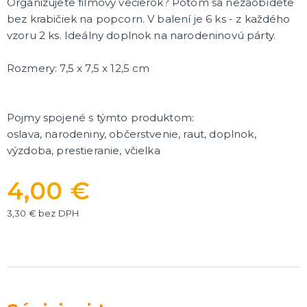
Organizujete filmový večierok? Potom sa nezaobídete
Rozlúčka so slobodou
ĎALŠIE KATEGÓRIE
bez krabičiek na popcorn. V balení je 6 ks - z každého
vzoru 2 ks. Ideálny doplnok na narodeninovú párty.
VOLOVINY A ŽARTÍKY
Kanadské žartíky
Rozmery: 7,5 x 7,5 x 12,5 cm
Smrady
Falošné úrazy
Zvieratká
ĎALŠIE KATEGÓRIE
Pojmy spojené s týmto produktom:
oslava, narodeniny, občerstvenie, raut, doplnok,
výzdoba, prestieranie, včielka
4,00 €
3,30 € bez DPH