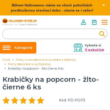
Během Halloweenu máme na všech pobočkách
prodlouženou otevírací dobu - stavte se i večer!
Vyberte si
Kategórie
11 pobočiek
Úvod
Párty a narodeninová výzdoba a doplnky
Požičovňa kostýmov
HALLOWEENSKE KOSTÝMY
Párty dekorácie a vychytávky
Dámske Halloween kostýmy
Krabičky na popcorn - žlto-čierne 6 ks
Výzdoba na kľúč
Pánske Halloween kostýmy
Nafukovanie balónikov
Krabičky na popcorn - žlto-
Detské Halloween kostýmy
Rozvoz
čierne 6 ks
HALLOWEENSKE DEKORÁCIE
O nás
Závesné dekorácie
Kód: PD-POP3
Kontakt
Samostatne stojaci
Doplnky ku kostýmu