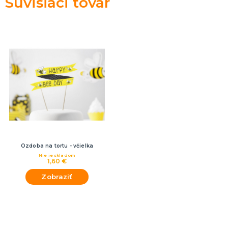
Súvisiaci tovar
Ozdoba na tortu - včielka
Nie je skladom
1,60 €
Zobraziť