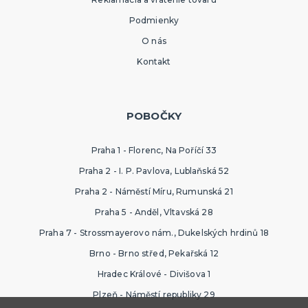
Podmienky
O nás
Kontakt
POBOČKY
Praha 1 - Florenc, Na Poříčí 33
Praha 2 - I. P. Pavlova, Lublaňská 52
Praha 2 - Náměstí Míru, Rumunská 21
Praha 5 - Anděl, Vltavská 28
Praha 7 - Strossmayerovo nám., Dukelských hrdinů 18
Brno - Brno střed, Pekařská 12
Hradec Králové - Divišova 1
Plzeň - Náměstí republiky 29