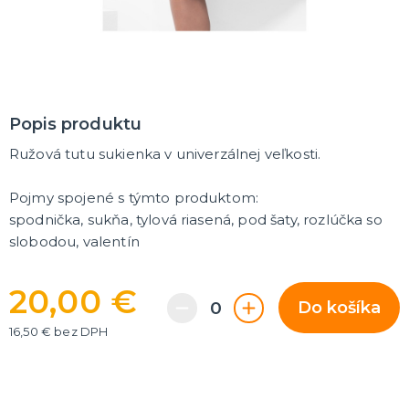
MASKY
Horor masky
Detské masky
Škrabošky
Gumové masky
ĎALŠIE KATEGÓRIE
Popis produktu
PAROCHNE
Afro parochne
Ružová tutu sukienka v univerzálnej veľkosti.
Dámske parochne
Pánske parochne
Pojmy spojené s týmto produktom:
Fúziky a brady
Spreje na vlasy
ĎALŠIE KATEGÓRIE
spodnička, sukňa, tylová riasená, pod šaty, rozlúčka so
slobodou, valentín
PÁRTY A NARODENINOVÁ VÝZDOBA A DOPLNKY
Párty dekorácie a vychytávky
20,00 €
Balóniky, hélium, sviečky
Do košíka
16,50 € bez DPH
DARČEKY
Hry - spoločenské aj intímne
Sexy a šteklivé pre mužov
Sexy a šteklivé pre ženy