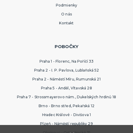
Podmienky
O nás
Kontakt
POBOČKY
Praha 1 - Florenc, Na Poříčí 33
Praha 2 - I. P. Pavlova, Lublaňská 52
Praha 2 - Náměstí Míru, Rumunská 21
Praha 5 - Anděl, Vltavská 28
Praha 7 - Strossmayerovo nám., Dukelských hrdinů 18
Brno - Brno střed, Pekařská 12
Hradec Králové - Divišova 1
Plzeň - Náměstí republiky 29
Olomouc - Ostružnická 31