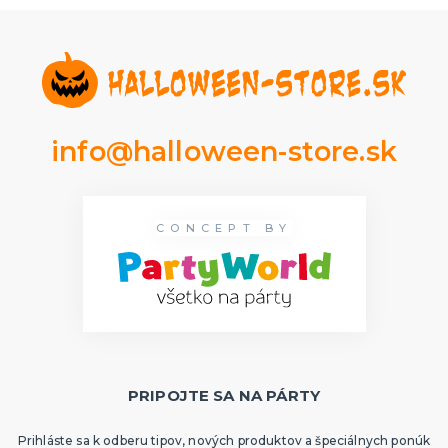
Rozlúčka so slobodou
ĎALŠIE KATEGÓRIE
VOLOVINY A ŽARTÍKY
Kanadské žartíky
Smrady
Falošné úrazy
info@halloween-store.sk
Zvieratká
ĎALŠIE KATEGÓRIE
CONCEPT BY
PRIPOJTE SA NA PÁRTY
Prihláste sa k odberu tipov, nových produktov a špeciálnych ponúk