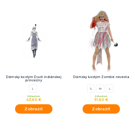
Dámsky kostým Duch indiánskej
Dámsky kostým Zombie nevesta
princezny
L
S
M
L
Skladom
Skladom
43,60 €
51,60 €
Zobraziť
Zobraziť