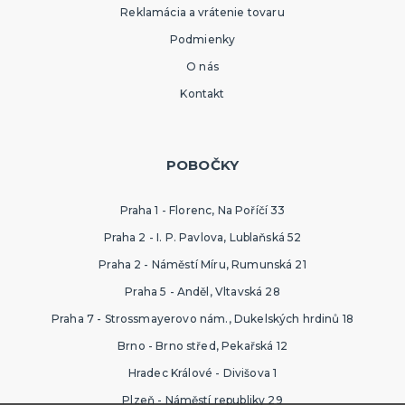
Reklamácia a vrátenie tovaru
Podmienky
O nás
Kontakt
POBOČKY
Praha 1 - Florenc, Na Poříčí 33
Praha 2 - I. P. Pavlova, Lublaňská 52
Praha 2 - Náměstí Míru, Rumunská 21
Praha 5 - Anděl, Vltavská 28
Praha 7 - Strossmayerovo nám., Dukelských hrdinů 18
Brno - Brno střed, Pekařská 12
Hradec Králové - Divišova 1
Plzeň - Náměstí republiky 29