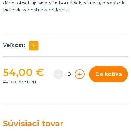
dámy
obsahuje
sivo-strieborné šaty s krvou
,
podväzok
,
Rozlúčka so slobodou
ĎALŠIE KATEGÓRIE
biele vlasy postriekané krvou.
VOLOVINY A ŽARTÍKY
Kanadské žartíky
Smrady
Falošné úrazy
Zvieratká
ĎALŠIE KATEGÓRIE
Veľkosť:
M
54,00 €
Do košíka
44,60 € bez DPH
Súvisiaci tovar