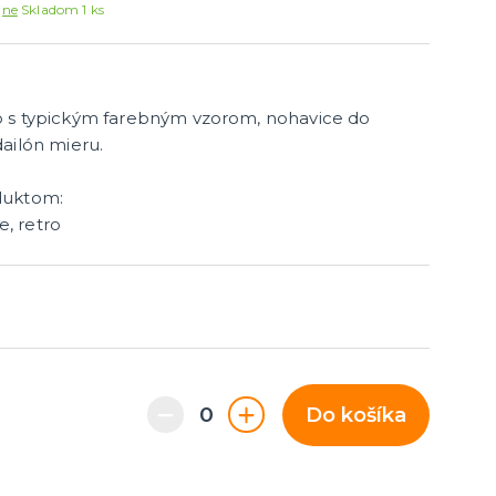
Párty dekorácie a vychytávky
jne
Skladom 1 ks
Balóniky, hélium, sviečky
p s typickým farebným vzorom, nohavice do
ailón mieru.
duktom:
e, retro
Do košíka