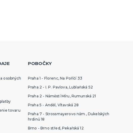
DAJE
POBOČKY
ia osobných
Praha 1 - Florenc, Na Poříčí 33
Praha 2 - I. P. Pavlova, Lublaňská 52
Praha 2 - Náměstí Míru, Rumunská 21
platby
Praha 5 - Anděl, Vltavská 28
enie tovaru
Praha 7 - Strossmayerovo nám., Dukelských
hrdinů 18
Brno - Brno střed, Pekařská 12