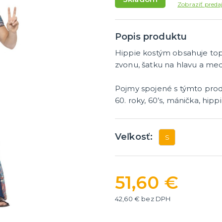
masky
Dámske parochne
Zobraziť preda
ky
Pánske parochne
ategórie
ďalšie kategórie
 masky
Fúziky a brady
Spreje na vlasy
Popis produktu
Hippie kostým obsahuje to
y a žartíky
zvonu, šatku na hlavu a med
é žartíky
Pojmy spojené s týmto pro
60. roky, 60’s, mánička, hippi
úrazy
ategórie
á
Veľkosť:
S
51,60 €
42,60 € bez DPH