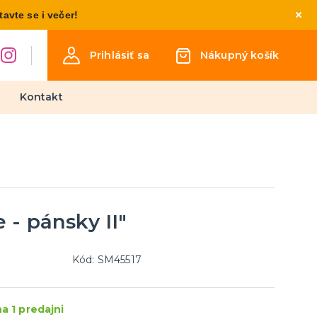
vte se i večer!
Prihlásiť sa
Nákupný košík
Kontakt
Detské kostýmy
Kostýmy pre chlapcov
Kostýmy pre dievčatá
Kostýmy pre najmenších
 - pánsky II"
týmy
osti
inéza
Kód: SM45517
Párty a narodeninová výzdoba
a doplnky
a 1 predajni