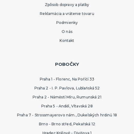
Zpôsob dopravy a platby
Reklamácia a vrátenie tovaru
Podmienky
O nás
Kontakt
POBOČKY
Praha 1 - Florenc, Na Poříčí 33
Praha 2 - I. P. Pavlova, Lublaňská 52
Praha 2 - Náměstí Míru, Rumunská 21
Praha 5 - Anděl, Vltavská 28
Praha 7 - Strossmayerovo nám., Dukelských hrdinů 18
Brno - Brno střed, Pekařská 12
Hradec Králové - Divišova 1