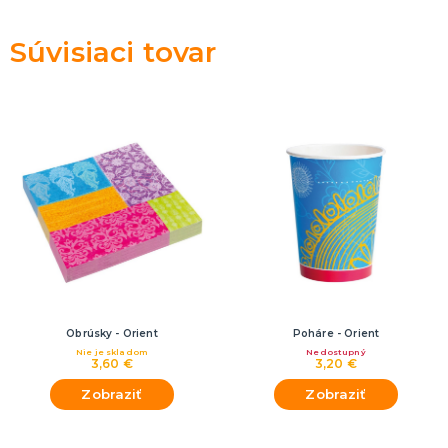
Rozlúčka so slobodou
ĎALŠIE KATEGÓRIE
Súvisiaci tovar
VOLOVINY A ŽARTÍKY
Kanadské žartíky
Smrady
Falošné úrazy
Zvieratká
ĎALŠIE KATEGÓRIE
Obrúsky - Orient
Poháre - Orient
Nie je skladom
Nedostupný
3,60 €
3,20 €
Zobraziť
Zobraziť