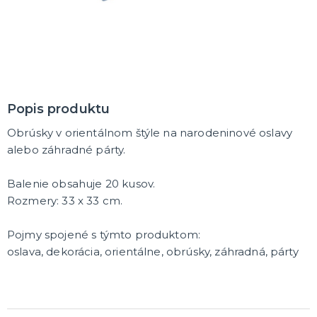
MASKY
Horor masky
Detské masky
Škrabošky
Gumové masky
ĎALŠIE KATEGÓRIE
PAROCHNE
Popis produktu
Afro parochne
Obrúsky v orientálnom štýle na narodeninové oslavy
Dámske parochne
Pánske parochne
alebo záhradné párty.
Fúziky a brady
Spreje na vlasy
ĎALŠIE KATEGÓRIE
Balenie obsahuje 20 kusov.
PÁRTY A NARODENINOVÁ VÝZDOBA A DOPLNKY
Rozmery: 33 x 33 cm.
Párty dekorácie a vychytávky
Balóniky, hélium, sviečky
Pojmy spojené s týmto produktom:
oslava, dekorácia, orientálne, obrúsky, záhradná, párty
DARČEKY
Hry - spoločenské aj intímne
Sexy a šteklivé pre mužov
Sexy a šteklivé pre ženy