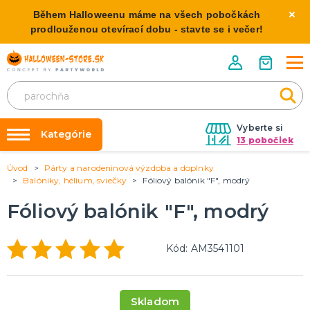
Během Halloweenu máme na všech pobočkách
prodlouženou otevírací dobu - stavte se i večer!
Vyberte si
Kategórie
13 pobočiek
Úvod
Párty a narodeninová výzdoba a doplnky
Požičovňa kostýmov
HALLOWEENSKE KOSTÝMY
Balóniky, hélium, sviečky
Fóliový balónik "F", modrý
Dámske Halloween kostýmy
Výzdoba na kľúč
Fóliový balónik "F", modrý
Pánske Halloween kostýmy
Nafukovanie balónikov
Detské Halloween kostýmy
Rozvoz
Kód: AM3541101
HALLOWEENSKE DEKORÁCIE
O nás
Závesné dekorácie
Kontakt
Samostatne stojaci
Skladom
Doplnky ku kostýmu