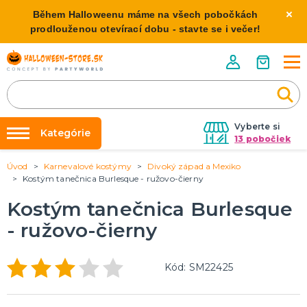
Během Halloweenu máme na všech pobočkách
prodlouženou otevírací dobu - stavte se i večer!
Vyberte si
Kategórie
13 pobočiek
Úvod
Karnevalové kostýmy
Divoký západ a Mexiko
Požičovňa kostýmov
HALLOWEENSKE KOSTÝMY
Kostým tanečnica Burlesque - ružovo-čierny
Dámske Halloween kostýmy
Výzdoba na kľúč
Kostým tanečnica Burlesque
Pánske Halloween kostýmy
Nafukovanie balónikov
Detské Halloween kostýmy
- ružovo-čierny
Rozvoz
HALLOWEENSKE DEKORÁCIE
O nás
Kód: SM22425
Závesné dekorácie
Kontakt
Samostatne stojaci
Doplnky ku kostýmu