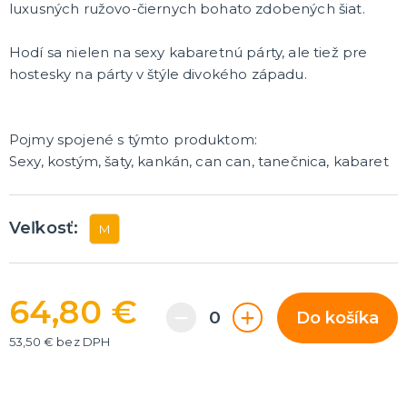
luxusných ružovo-čiernych bohato zdobených šiat.
Rozlúčka so slobodou
ĎALŠIE KATEGÓRIE
Hodí sa nielen na sexy kabaretnú párty, ale tiež pre
VOLOVINY A ŽARTÍKY
hostesky na párty v štýle divokého západu.
Kanadské žartíky
Smrady
Falošné úrazy
Pojmy spojené s týmto produktom:
Zvieratká
ĎALŠIE KATEGÓRIE
Sexy, kostým, šaty, kankán, can can, tanečnica, kabaret
Veľkosť:
M
64,80 €
Do košíka
53,50 € bez DPH