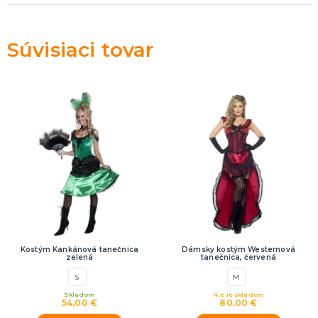
Súvisiaci tovar
Kostým Kankánová tanečnica
Dámsky kostým Westernová
zelená
tanečnica, červená
S
M
Skladom
Nie je skladom
54,00 €
80,00 €