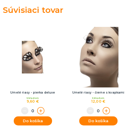
Rozlúčka so slobodou
ĎALŠIE KATEGÓRIE
Súvisiaci tovar
VOLOVINY A ŽARTÍKY
Kanadské žartíky
Smrady
Falošné úrazy
Zvieratká
ĎALŠIE KATEGÓRIE
Umelé riasy - pierka deluxe
Umelé riasy - čierne s kvapkami
Skladom
Skladom
9,60 €
12,00 €
Do košíka
Do košíka