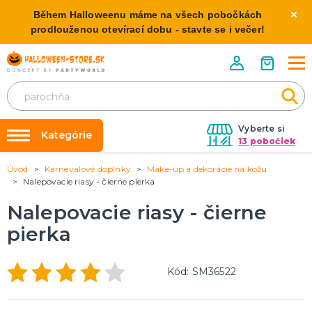
Během Halloweenu máme na všech pobočkách
prodlouženou otevírací dobu - stavte se i večer!
Vyberte si
Kategórie
13 pobočiek
Úvod
Karnevalové doplnky
Make-up a dekorácie na kožu
Požičovňa kostýmov
HALLOWEENSKE KOSTÝMY
Nalepovacie riasy - čierne pierka
Dámske Halloween kostýmy
Výzdoba na kľúč
Nalepovacie riasy - čierne
Pánske Halloween kostýmy
Nafukovanie balónikov
Detské Halloween kostýmy
pierka
Rozvoz
HALLOWEENSKE DEKORÁCIE
O nás
Kód: SM36522
Závesné dekorácie
Kontakt
Samostatne stojaci
Doplnky ku kostýmu