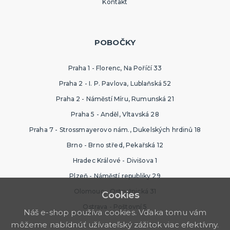
Kontakt
POBOČKY
Praha 1 - Florenc, Na Poříčí 33
Praha 2 - I. P. Pavlova, Lublaňská 52
Praha 2 - Náměstí Míru, Rumunská 21
Praha 5 - Anděl, Vltavská 28
Praha 7 - Strossmayerovo nám., Dukelských hrdinů 18
Brno - Brno střed, Pekařská 12
Hradec Králové - Divišova 1
Plzeň - Náměstí republiky 29
Olomouc - Ostružnická 31
Cookies
Ostrava - Poštovní 5
Náš e-shop používa cookies. Vďaka tomu vám
môžeme nabídnúť užívateľský zážitok viac efektívny.