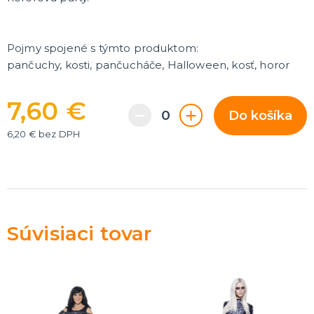
Rozlúčka so slobodou
ĎALŠIE KATEGÓRIE
VOLOVINY A ŽARTÍKY
Pojmy spojené s týmto produktom:
Kanadské žartíky
pančuchy, kosti, pančucháče, Halloween, kosť, horor
Smrady
Falošné úrazy
7,60 €
Zvieratká
ĎALŠIE KATEGÓRIE
Do košíka
6,20 € bez DPH
Súvisiaci tovar