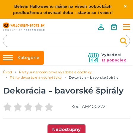
Během Halloweenu máme na všech pobočkách
prodlouženou otevírací dobu - stavte se i večer!
Vyberte si
Kategórie
13 pobočiek
Úvod
Párty a narodeninová výzdoba a doplnky
Požičovňa kostýmov
HALLOWEENSKE KOSTÝMY
Párty dekorácie a vychytávky
Dekorácia - bavorské špirály
Dámske Halloween kostýmy
Výzdoba na kľúč
Dekorácia - bavorské špirály
Pánske Halloween kostýmy
Nafukovanie balónikov
Detské Halloween kostýmy
Rozvoz
Kód: AM400272
HALLOWEENSKE DEKORÁCIE
O nás
Závesné dekorácie
Kontakt
Samostatne stojaci
Nedostupný
Doplnky ku kostýmu