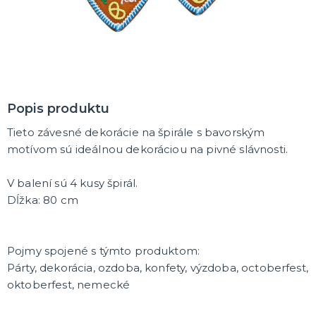
MASKY
Horor masky
Detské masky
Škrabošky
Gumové masky
ĎALŠIE KATEGÓRIE
PAROCHNE
Popis produktu
Afro parochne
Tieto závesné dekorácie na špirále s bavorským
Dámske parochne
Pánske parochne
motívom sú ideálnou dekoráciou na pivné slávnosti.
Fúziky a brady
Spreje na vlasy
ĎALŠIE KATEGÓRIE
V balení sú 4 kusy špirál.
PÁRTY A NARODENINOVÁ VÝZDOBA A DOPLNKY
Dĺžka: 80 cm
Párty dekorácie a vychytávky
Balóniky, hélium, sviečky
Pojmy spojené s týmto produktom:
DARČEKY
Párty, dekorácia, ozdoba, konfety, výzdoba, octoberfest,
Hry - spoločenské aj intímne
oktoberfest, nemecké
Sexy a šteklivé pre mužov
Sexy a šteklivé pre ženy