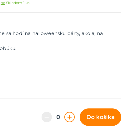
Párty dekorácie a vychytávky
jne
Skladom 1 ks
Balóniky, hélium, sviečky
ce sa hodí na halloweensku párty, ako aj na
lobúku.
Do košíka