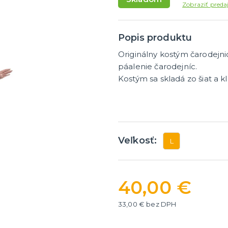
masky
Dámske parochne
Zobraziť preda
ky
Pánske parochne
ategórie
ďalšie kategórie
 masky
Fúziky a brady
Spreje na vlasy
Popis produktu
Originálny kostým čarodejni
y a žartíky
páalenie čarodejníc.
Kostým sa skladá zo šiat a k
é žartíky
úrazy
ategórie
á
Veľkosť:
L
40,00 €
33,00 € bez DPH