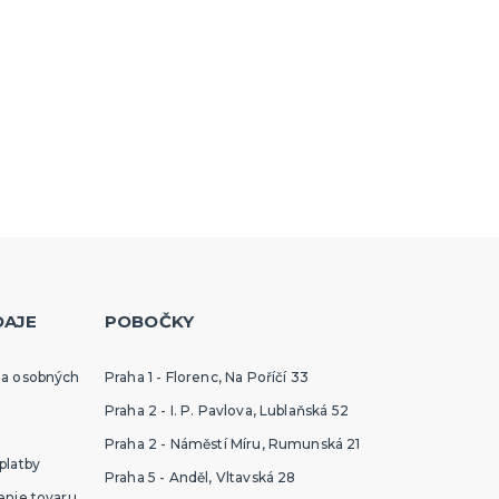
DAJE
POBOČKY
ia osobných
Praha 1 - Florenc, Na Poříčí 33
Praha 2 - I. P. Pavlova, Lublaňská 52
Praha 2 - Náměstí Míru, Rumunská 21
platby
Praha 5 - Anděl, Vltavská 28
enie tovaru