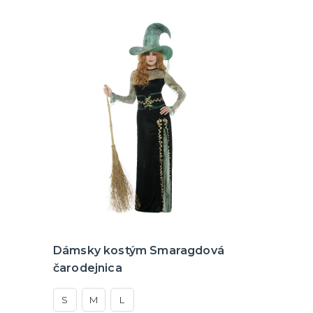
Dámsky kostým Smaragdová
čarodejnica
S
M
L