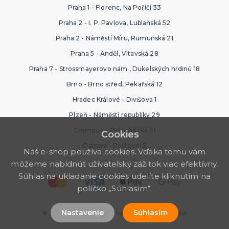
Praha 1 - Florenc, Na Poříčí 33
Praha 2 - I. P. Pavlova, Lublaňská 52
Praha 2 - Náměstí Míru, Rumunská 21
Praha 5 - Anděl, Vltavská 28
Praha 7 - Strossmayerovo nám., Dukelských hrdinů 18
Brno - Brno střed, Pekařská 12
Hradec Králové - Divišova 1
Plzeň - Náměstí republiky 29
Olomouc - Ostružnická 31
Cookies
Ostrava - Poštovní 5
Náš e-shop používa cookies. Vďaka tomu vám
môžeme nabídnúť užívateľský zážitok viac efektívny.
Súhlas na ukladanie cookies udelíte kliknutím na
políčko „Súhlasím“.
Nastavenie
Súhlasím
© 2026 Halloween Store. Všetky práva vyhradené