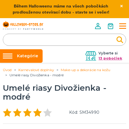
Během Halloweenu máme na všech pobočkách
prodlouženou otevírací dobu - stavte se i večer!
Vyberte si
Kategórie
13 pobočiek
Úvod
Karnevalové doplnky
Make-up a dekorácie na kožu
Požičovňa kostýmov
HALLOWEENSKE KOSTÝMY
Umelé riasy Divožienka - modré
Dámske Halloween kostýmy
Výzdoba na kľúč
Umelé riasy Divožienka -
Pánske Halloween kostýmy
Nafukovanie balónikov
Detské Halloween kostýmy
modré
Rozvoz
HALLOWEENSKE DEKORÁCIE
O nás
Kód: SM34990
Závesné dekorácie
Kontakt
Samostatne stojaci
Doplnky ku kostýmu