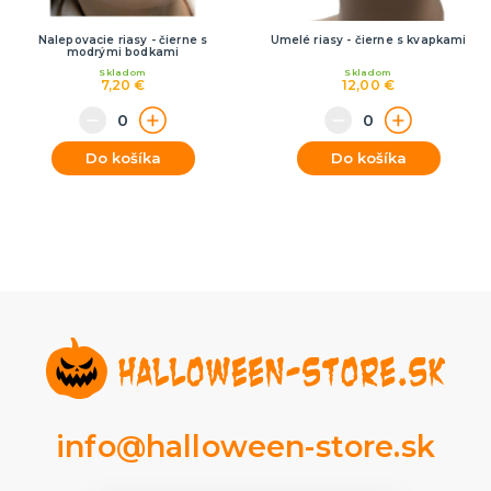
Nalepovacie riasy - čierne s
Umelé riasy - čierne s kvapkami
modrými bodkami
Skladom
Skladom
7,20 €
12,00 €
Do košíka
Do košíka
info@halloween-store.sk