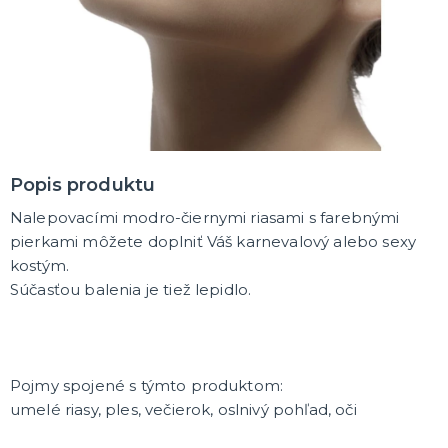
MASKY
Horor masky
Detské masky
Škrabošky
Gumové masky
ĎALŠIE KATEGÓRIE
PAROCHNE
Afro parochne
Popis produktu
Dámske parochne
Pánske parochne
Nalepovacími modro-čiernymi riasami s farebnými
Fúziky a brady
Spreje na vlasy
ĎALŠIE KATEGÓRIE
pierkami môžete doplniť Váš karnevalový alebo sexy
kostým.
PÁRTY A NARODENINOVÁ VÝZDOBA A DOPLNKY
Súčasťou balenia je tiež lepidlo.
Párty dekorácie a vychytávky
Balóniky, hélium, sviečky
DARČEKY
Pojmy spojené s týmto produktom:
Hry - spoločenské aj intímne
umelé riasy, ples, večierok, oslnivý pohľad, oči
Sexy a šteklivé pre mužov
Sexy a šteklivé pre ženy