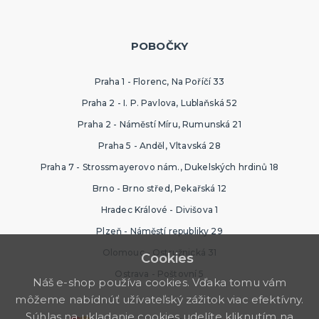
POBOČKY
Praha 1 - Florenc, Na Poříčí 33
Praha 2 - I. P. Pavlova, Lublaňská 52
Praha 2 - Náměstí Míru, Rumunská 21
Praha 5 - Anděl, Vltavská 28
Praha 7 - Strossmayerovo nám., Dukelských hrdinů 18
Brno - Brno střed, Pekařská 12
Hradec Králové - Divišova 1
Plzeň - Náměstí republiky 29
Olomouc - Ostružnická 31
Cookies
Ostrava - Poštovní 5
Náš e-shop používa cookies. Vďaka tomu vám
môžeme nabídnúť užívateľský zážitok viac efektívny.
Súhlas na ukladanie cookies udelíte kliknutím na