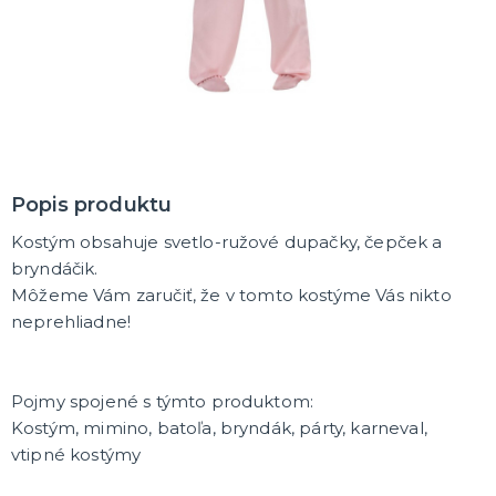
MASKY
Horor masky
Detské masky
Škrabošky
Gumové masky
ĎALŠIE KATEGÓRIE
PAROCHNE
Afro parochne
Popis produktu
Dámske parochne
Pánske parochne
Kostým obsahuje svetlo-ružové dupačky, čepček a
Fúziky a brady
Spreje na vlasy
ĎALŠIE KATEGÓRIE
bryndáčik.
M
ô
žeme Vám zaručiť, že v tomto kostýme Vás nikto
PÁRTY A NARODENINOVÁ VÝZDOBA A DOPLNKY
neprehliadne!
Párty dekorácie a vychytávky
Balóniky, hélium, sviečky
Pojmy spojené s týmto produktom:
DARČEKY
Kostým, mimino, batoľa, bryndák, párty, karneval,
Hry - spoločenské aj intímne
vtipné kostýmy
Sexy a šteklivé pre mužov
Sexy a šteklivé pre ženy