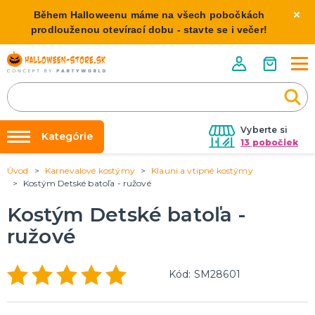
Během Halloweenu máme na všech pobočkách
prodlouženou otevírací dobu - stavte se i večer!
Vyberte si
Kategórie
13 pobočiek
Úvod
Karnevalové kostýmy
Klauni a vtipné kostýmy
Požičovňa kostýmov
HALLOWEENSKE KOSTÝMY
Kostým Detské batoľa - ružové
Dámske Halloween kostýmy
Výzdoba na kľúč
Kostým Detské batoľa -
Pánske Halloween kostýmy
Nafukovanie balónikov
Detské Halloween kostýmy
ružové
Rozvoz
HALLOWEENSKE DEKORÁCIE
O nás
Kód: SM28601
Závesné dekorácie
Kontakt
Samostatne stojaci
Doplnky ku kostýmu