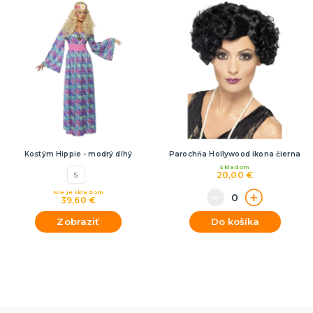
Rozlúčka so slobodou
ĎALŠIE KATEGÓRIE
VOLOVINY A ŽARTÍKY
Kanadské žartíky
Smrady
Falošné úrazy
Zvieratká
ĎALŠIE KATEGÓRIE
Kostým Hippie - modrý dlhý
Parochňa Hollywood ikona čierna
Skladom
20,00 €
S
Nie je skladom
39,60 €
Zobraziť
Do košíka