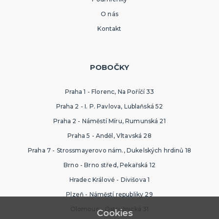
O nás
Kontakt
POBOČKY
Praha 1 - Florenc, Na Poříčí 33
Praha 2 - I. P. Pavlova, Lublaňská 52
Praha 2 - Náměstí Míru, Rumunská 21
Praha 5 - Anděl, Vltavská 28
Praha 7 - Strossmayerovo nám., Dukelských hrdinů 18
Brno - Brno střed, Pekařská 12
Hradec Králové - Divišova 1
Plzeň - Náměstí republiky 29
Olomouc - Ostružnická 31
Cookies