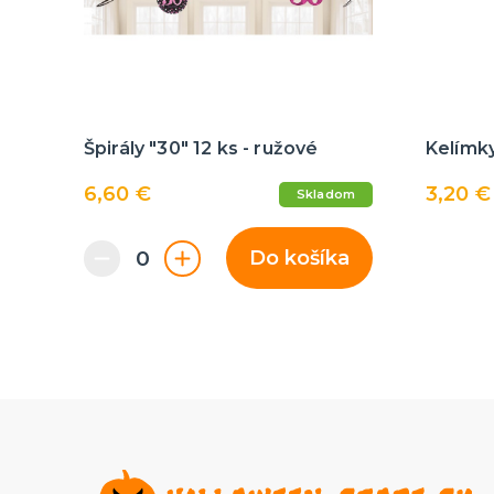
Špirály "30" 12 ks - ružové
Kelímky
6,60 €
3,20 €
Skladom
Do košíka