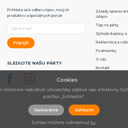
Prihláste sa k odberu tipov, nových
Zásady spracovan
produktov a špeciálnych ponúk
údajov
Tipy na párty
Zpôsob dopravy a 
Reklamácia a vrát
Podmienky
O nás
SLEDUJTE NAŠU PÁRTY
Kontakt
Cookies
môžeme nabídnúť užívateľský zážitok viac efektívny. Súhl
políčko „Súhlasím“.
Nastavenie
Súhlasím
Súhlas môžete odmietnuť
tu
.