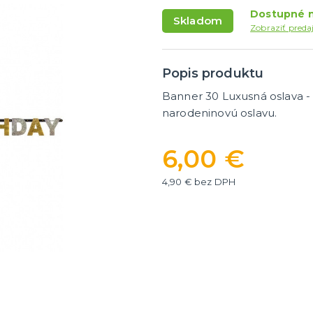
masky
Dámske parochne
Dostupné n
Skladom
ky
Pánske parochne
Zobraziť preda
ategórie
ďalšie kategórie
 masky
Fúziky a brady
Spreje na vlasy
Popis produktu
y a žartíky
Banner 30 Luxusná oslava - s
é žartíky
narodeninovú oslavu.
úrazy
6,00 €
ategórie
á
4,90 € bez DPH