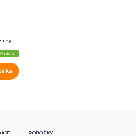
eniny
Skladom
ošíka
DAJE
POBOČKY