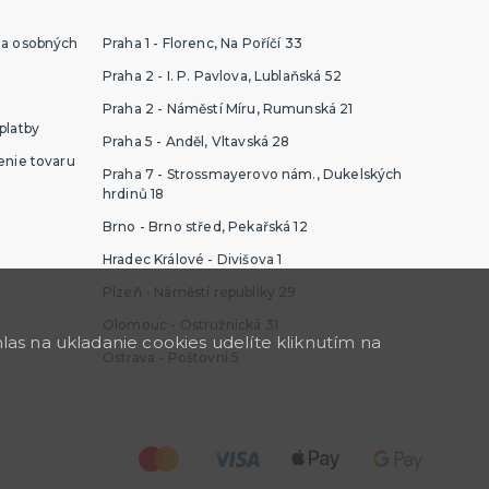
ia osobných
Praha 1 - Florenc, Na Poříčí 33
Praha 2 - I. P. Pavlova, Lublaňská 52
Praha 2 - Náměstí Míru, Rumunská 21
platby
Praha 5 - Anděl, Vltavská 28
enie tovaru
Praha 7 - Strossmayerovo nám., Dukelských
hrdinů 18
Brno - Brno střed, Pekařská 12
Hradec Králové - Divišova 1
Plzeň - Náměstí republiky 29
Olomouc - Ostružnická 31
as na ukladanie cookies udelíte kliknutím na
Ostrava - Poštovní 5