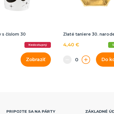
 s číslom 30
Zlaté taniere 30. narod
4,40 €
Nedostupný
Zobraziť
Do k
PRIPOJTE SA NA PÁRTY
ZÁKLADNÉ Ú