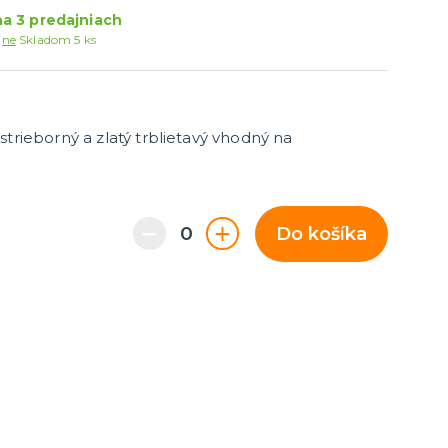
Párty dekorácie a vychytávky
a 3 predajniach
Balóniky, hélium, sviečky
jne
Skladom 5 ks
trieborný a zlatý trblietavý vhodný na
Do košíka