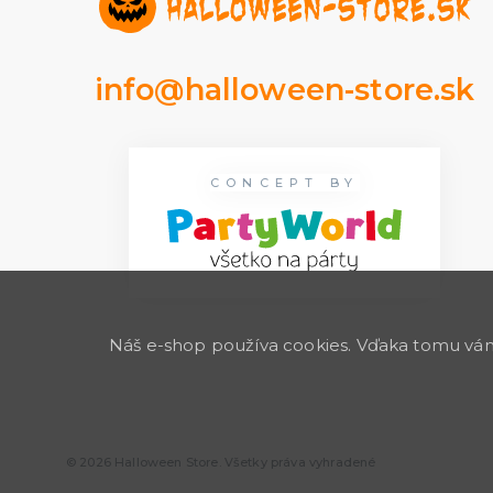
info@halloween-store.sk
CONCEPT BY
Náš e-shop používa cookies. Vďaka tomu vám 
© 2026 Halloween Store. Všetky práva vyhradené