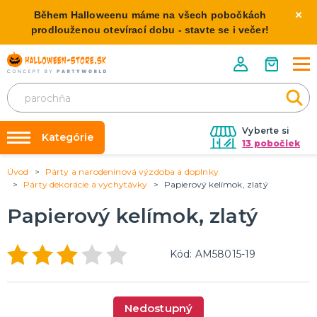
Během Halloweenu máme na všech pobočkách
prodlouženou otevírací dobu - stavte se i večer!
Vyberte si
Kategórie
13 pobočiek
Úvod
Párty a narodeninová výzdoba a doplnky
Požičovňa kostýmov
HALLOWEENSKE KOSTÝMY
Párty dekorácie a vychytávky
Papierový kelímok, zlatý
Dámske Halloween kostýmy
Výzdoba na kľúč
Papierový kelímok, zlatý
Pánske Halloween kostýmy
Nafukovanie balónikov
Detské Halloween kostýmy
Rozvoz
Kód: AM58015-19
HALLOWEENSKE DEKORÁCIE
O nás
Závesné dekorácie
Kontakt
Samostatne stojaci
Nedostupný
Doplnky ku kostýmu