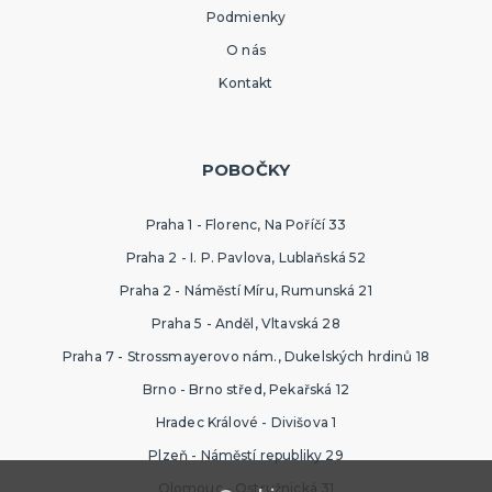
Podmienky
O nás
Kontakt
POBOČKY
Praha 1 - Florenc, Na Poříčí 33
Praha 2 - I. P. Pavlova, Lublaňská 52
Praha 2 - Náměstí Míru, Rumunská 21
Praha 5 - Anděl, Vltavská 28
Praha 7 - Strossmayerovo nám., Dukelských hrdinů 18
Brno - Brno střed, Pekařská 12
Hradec Králové - Divišova 1
Plzeň - Náměstí republiky 29
Olomouc - Ostružnická 31