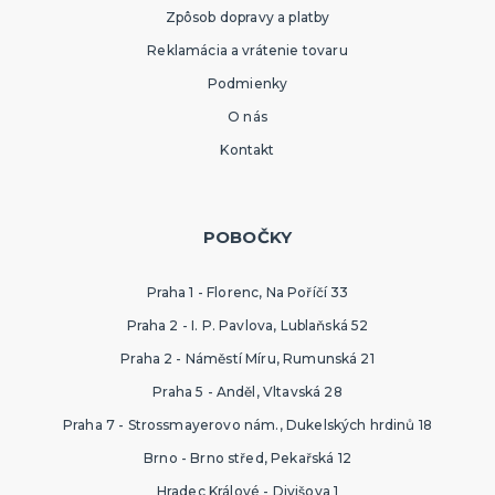
Zpôsob dopravy a platby
Reklamácia a vrátenie tovaru
Podmienky
O nás
Kontakt
POBOČKY
Praha 1 - Florenc, Na Poříčí 33
Praha 2 - I. P. Pavlova, Lublaňská 52
Praha 2 - Náměstí Míru, Rumunská 21
Praha 5 - Anděl, Vltavská 28
Praha 7 - Strossmayerovo nám., Dukelských hrdinů 18
Brno - Brno střed, Pekařská 12
Hradec Králové - Divišova 1