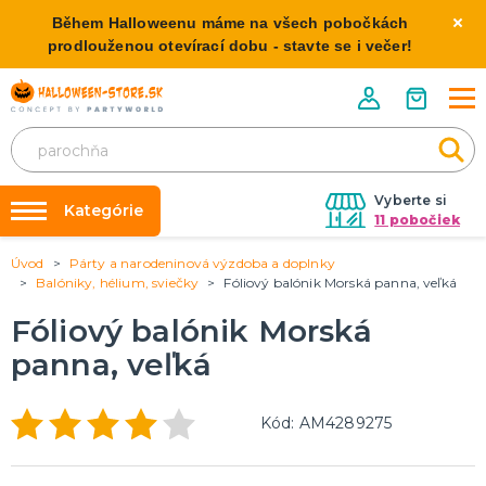
Během Halloweenu máme na všech pobočkách
prodlouženou otevírací dobu - stavte se i večer!
Vyberte si
Kategórie
11 pobočiek
Úvod
Párty a narodeninová výzdoba a doplnky
Požičovňa kostýmov
HALLOWEENSKE KOSTÝMY
Balóniky, hélium, sviečky
Fóliový balónik Morská panna, veľká
Dámske Halloween kostýmy
Výzdoba na kľúč
Fóliový balónik Morská
Pánske Halloween kostýmy
Nafukovanie balónikov
Detské Halloween kostýmy
panna, veľká
Rozvoz
HALLOWEENSKE DEKORÁCIE
O nás
Kód: AM4289275
Závesné dekorácie
Kontakt
Samostatne stojaci
Doplnky ku kostýmu