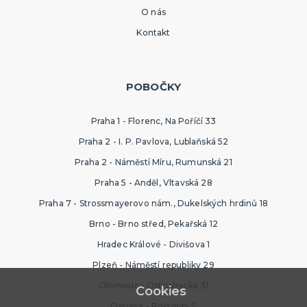
O nás
Kontakt
POBOČKY
Praha 1 - Florenc, Na Poříčí 33
Praha 2 - I. P. Pavlova, Lublaňská 52
Praha 2 - Náměstí Míru, Rumunská 21
Praha 5 - Anděl, Vltavská 28
Praha 7 - Strossmayerovo nám., Dukelských hrdinů 18
Brno - Brno střed, Pekařská 12
Hradec Králové - Divišova 1
Plzeň - Náměstí republiky 29
Olomouc - Ostružnická 31
Cookies
Ostrava - Poštovní 5