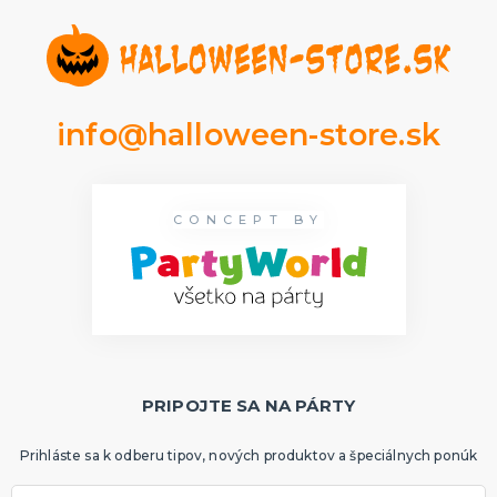
Rozlúčka so slobodou
ĎALŠIE KATEGÓRIE
VOLOVINY A ŽARTÍKY
Kanadské žartíky
Smrady
info@halloween-store.sk
Falošné úrazy
Zvieratká
ĎALŠIE KATEGÓRIE
CONCEPT BY
PRIPOJTE SA NA PÁRTY
Prihláste sa k odberu tipov, nových produktov a špeciálnych ponúk