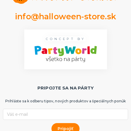
Rozlúčka so slobodou
ĎALŠIE KATEGÓRIE
info@halloween-store.sk
VOLOVINY A ŽARTÍKY
Kanadské žartíky
Smrady
Falošné úrazy
CONCEPT BY
Zvieratká
ĎALŠIE KATEGÓRIE
PRIPOJTE SA NA PÁRTY
Prihláste sa k odberu tipov, nových produktov a špeciálnych ponúk