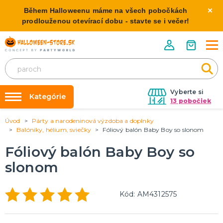
Během Halloweenu máme na všech pobočkách
prodlouženou otevírací dobu - stavte se i večer!
Vyberte si
Kategórie
13 pobočiek
Úvod
Párty a narodeninová výzdoba a doplnky
Požičovňa kostýmov
HALLOWEENSKE KOSTÝMY
Balóniky, hélium, sviečky
Fóliový balón Baby Boy so slonom
Dámske Halloween kostýmy
Výzdoba na kľúč
Fóliový balón Baby Boy so
Pánske Halloween kostýmy
Nafukovanie balónikov
Detské Halloween kostýmy
slonom
Rozvoz
HALLOWEENSKE DEKORÁCIE
O nás
Kód: AM4312575
Závesné dekorácie
Kontakt
Samostatne stojaci
Doplnky ku kostýmu