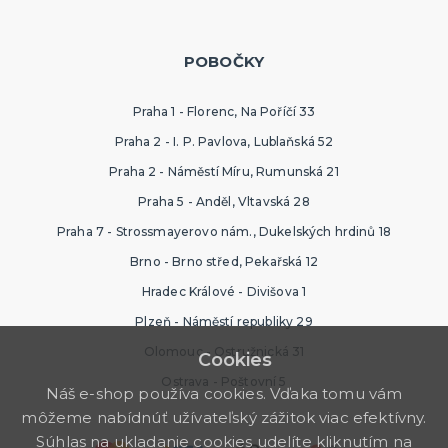
POBOČKY
Praha 1 - Florenc, Na Poříčí 33
Praha 2 - I. P. Pavlova, Lublaňská 52
Praha 2 - Náměstí Míru, Rumunská 21
Praha 5 - Anděl, Vltavská 28
Praha 7 - Strossmayerovo nám., Dukelských hrdinů 18
Brno - Brno střed, Pekařská 12
Hradec Králové - Divišova 1
Plzeň - Náměstí republiky 29
Olomouc - Ostružnická 31
Cookies
Ostrava - Poštovní 5
Náš e-shop používa cookies. Vďaka tomu vám
môžeme nabídnúť užívateľský zážitok viac efektívny.
Súhlas na ukladanie cookies udelíte kliknutím na